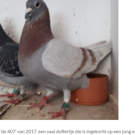
 ‘de 407’ van 2017, een vaal doffertje die is ingekorfd op een jong 