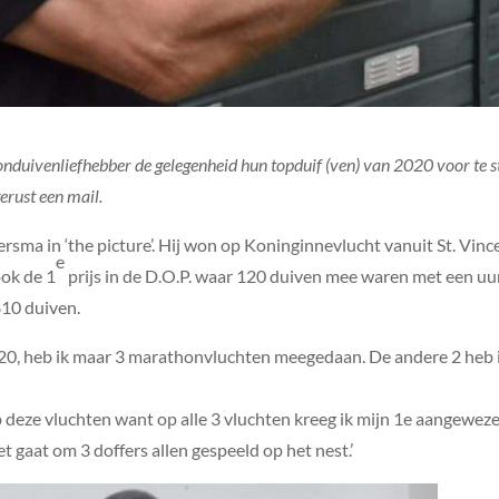
onduivenliefhebber de gelegenheid hun topduif (ven) van 2020 voor te stel
erust een mail.
ersma in ‘the picture’. Hij won op Koninginnevlucht vanuit St. Vinc
e
ok de 1
prijs in de D.O.P. waar 120 duiven mee waren met een uu
810 duiven.
 2020, heb ik maar 3 marathonvluchten meegedaan. De andere 2 heb 
 deze vluchten want op alle 3 vluchten kreeg ik mijn 1e aangewezen
t gaat om 3 doffers allen gespeeld op het nest.’