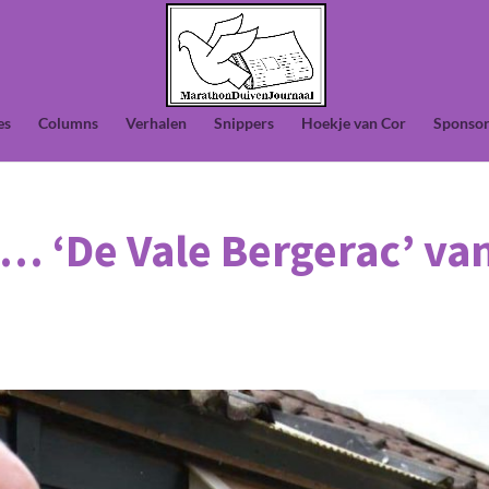
es
Columns
Verhalen
Snippers
Hoekje van Cor
Sponsor
… ‘De Vale Bergerac’ va