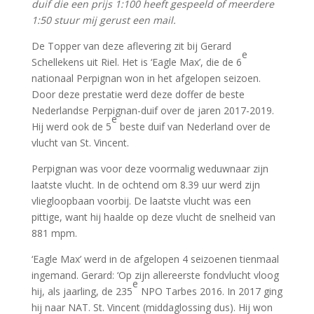
duif die een prijs 1:100 heeft gespeeld of meerdere
1:50 stuur mij gerust een mail.
De Topper van deze aflevering zit bij Gerard
e
Schellekens uit Riel. Het is ‘Eagle Max’, die de 6
nationaal Perpignan won in het afgelopen seizoen.
Door deze prestatie werd deze doffer de beste
Nederlandse Perpignan-duif over de jaren 2017-2019.
e
Hij werd ook de 5
beste duif van Nederland over de
vlucht van St. Vincent.
Perpignan was voor deze voormalig weduwnaar zijn
laatste vlucht. In de ochtend om 8.39 uur werd zijn
vliegloopbaan voorbij. De laatste vlucht was een
pittige, want hij haalde op deze vlucht de snelheid van
881 mpm.
‘Eagle Max’ werd in de afgelopen 4 seizoenen tienmaal
ingemand. Gerard: ‘Op zijn allereerste fondvlucht vloog
e
hij, als jaarling, de 235
NPO Tarbes 2016. In 2017 ging
hij naar NAT. St. Vincent (middaglossing dus). Hij won