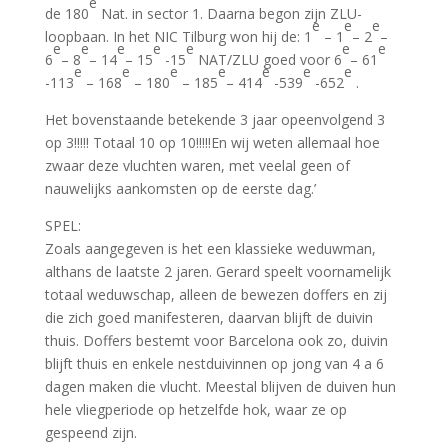
e
de 180
Nat. in sector 1. Daarna begon zijn ZLU-
e
e
e
loopbaan. In het NIC Tilburg won hij de: 1
– 1
– 2
–
e
e
e
e
e
e
e
6
– 8
– 14
– 15
-15
NAT/ZLU goed voor 6
– 61
e
e
e
e
e
e
e
-113
– 168
– 180
– 185
– 414
-539
-652
.
Het bovenstaande betekende 3 jaar opeenvolgend 3
op 3!!!!! Totaal 10 op 10!!!!!En wij weten allemaal hoe
zwaar deze vluchten waren, met veelal geen of
nauwelijks aankomsten op de eerste dag.’
SPEL:
Zoals aangegeven is het een klassieke weduwman,
althans de laatste 2 jaren. Gerard speelt voornamelijk
totaal weduwschap, alleen de bewezen doffers en zij
die zich goed manifesteren, daarvan blijft de duivin
thuis. Doffers bestemt voor Barcelona ook zo, duivin
blijft thuis en enkele nestduivinnen op jong van 4 a 6
dagen maken die vlucht. Meestal blijven de duiven hun
hele vliegperiode op hetzelfde hok, waar ze op
gespeend zijn.