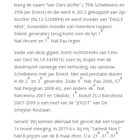
kreeg de naam “Van Oers-doffer” ( 75% Schellekens en
25% Jan Ernest) en die werd in 2012 gekoppeld aan zijn
dochter (NL12-5209894) en werd moeder van “EAGLE
MAX”, bovendien moeder van meerdere toppers.
e
Enkele generaties terug komt men de lijn 1
e
Nat.Vincent en 1
Nat.Pau tegen.
Vader van deze gigant, komt rechtstreeks van Cees
van Oers NL14-3439010, toen hij stopte met de
duivensport vanwege een verhuizing, ras opnieuw
Schellekens met Jan Ernest. Met veel prestatie-duiven
e
e
e
e
in de 2
en 3
generatie. Zoals 9
Nat. Pau 2006, 57
e
Nat.Perpignan 2008 etc, een andere 46
Nat.
e
Barcelona 2001 en ‘Okidoki’, 1
Asduif ZLU Barcelona
2007-2009 is een neef van de “JOOST” van De
Smeyter-Restiaan.
Gerard: ‘Wij kennen allemaal het gevoel dat een topper
1x teveel meeging. In 2015 b.v. bij mij “Samedi Noir l”
e
e
e
had 8 prijzen van de 8 maal ztten. O.a. 23
-31
-91