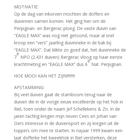
MOTIVATIE:
Op de dag van inkorven mochten de doffers en
duivinnen samen komen. Het ging hier om de
Perpignan- en Bergerac-ploeg. De vaste duivin van
“EAGLE MAX” was nog niet getoond, maar al snel
kroop een “vers” jaarling duivinneke in de bak bij
“EAGLE MAX”. Dat klikte zo goed dat, het duivinneke de
e
7
NPO (2.431 duiven) Bergerac vloog op haar eerste
e
krachtmeting en “EAGLE MAX” dus 6
Nat. Perpignan.
HOE MOOI KAN HET ZIJN!!!!!!!!!
AFSTAMMING:
Bij veel duiven gaat de stamboom terug naar de
duiven die in de vorige eeuw excelleerde op het hok in
Riel, toen onder de naam Jef Schellekens & Zn. In de
jaren tachtig kregen mijn neven Cees en Johan van
Oers interesse in de duivensport en zij kregen uit de
toppers om mee te starten. In najaar 1999 kwam een
laat dofferke het kweekhok in Riel versterken, deze