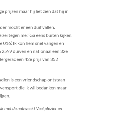
prijzen maar hij liet zien dat hij in
der mocht er een duif vallen.
 zei tegen me: ‘Ga eens buiten kijken.
‘De 016’. Ik kon hem snel vangen en
an 2599 duiven en nationaal een 32e
Bergerac een 42e prijs van 352
dsdien is een vriendschap ontstaan
uivensport die ik wil bedanken maar
jgen.’
 ook met de nakweek! Veel plezier en