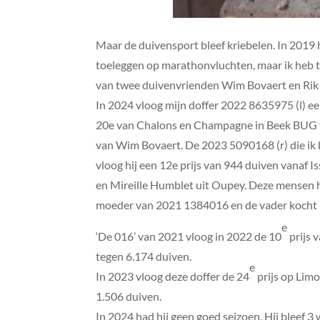
Maar de duivensport bleef kriebelen. In 2019 
toeleggen op marathonvluchten, maar ik heb t
van twee duivenvrienden Wim Bovaert en Rik 
In 2024 vloog mijn doffer 2022 8635975 (l) ee
20e van Chalons en Champagne in Beek BUG van
van Wim Bovaert. De 2023 5090168 (r) die ik k
vloog hij een 12e prijs van 944 duiven vanaf
en Mireille Humblet uit Oupey. Deze mensen 
moeder van 2021 1384016 en de vader kocht ik 
e
‘De 016’ van 2021 vloog in 2022 de 10
prijs 
tegen 6.174 duiven.
e
In 2023 vloog deze doffer de 24
prijs op Lim
1.506 duiven.
In 2024 had hij geen goed seizoen. Hij bleef 3