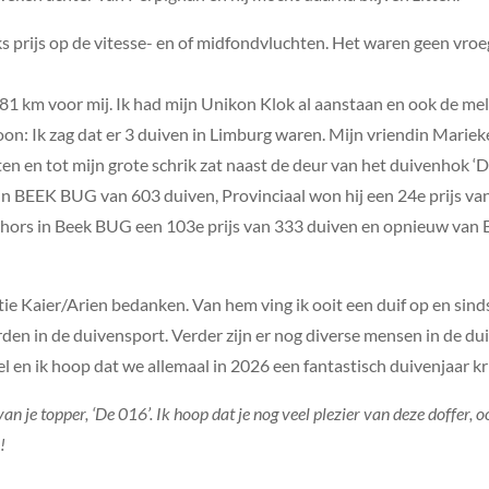
 prijs op de vitesse- en of midfondvluchten. Het waren geen vroege 
81 km voor mij. Ik had mijn Unikon Klok al aanstaan en ook de mel
oon: Ik zag dat er 3 duiven in Limburg waren. Mijn vriendin Marieke
buiten en tot mijn grote schrik zat naast de deur van het duivenhok 
 in BEEK BUG van 603 duiven, Provinciaal won hij een 24e prijs v
Cahors in Beek BUG een 103e prijs van 333 duiven en opnieuw van 
atie Kaier/Arien bedanken. Van hem ving ik ooit een duif op en sin
rden in de duivensport. Verder zijn er nog diverse mensen in de d
 en ik hoop dat we allemaal in 2026 een fantastisch duivenjaar kri
an je topper, ‘De 016’. Ik hoop dat je nog veel plezier van deze doffer,
!