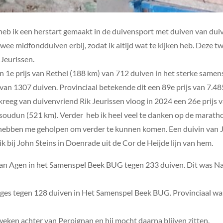
heb ik een herstart gemaakt in de duivensport met duiven van duiv
wee midfondduiven erbij, zodat ik altijd wat te kijken heb. Deze 
Jeurissen.
n 1e prijs van Rethel (188 km) van 712 duiven in het sterke samen
 1307 duiven. Provinciaal betekende dit een 89e prijs van 7.485
reeg van duivenvriend Rik Jeurissen vloog in 2024 een 26e prijs v
 Issoudun (521 km). Verder heb ik heel veel te danken op de mara
hebben me geholpen om verder te kunnen komen. Een duivin van J
bij John Steins in Doenrade uit de Cor de Heijde lijn van hem.
van Agen in het Samenspel Beek BUG tegen 233 duiven. Dit was N
oges tegen 128 duiven in Het Samenspel Beek BUG. Provinciaal wa
 weken achter van Perpignan en hij mocht daarna blijven zitten.