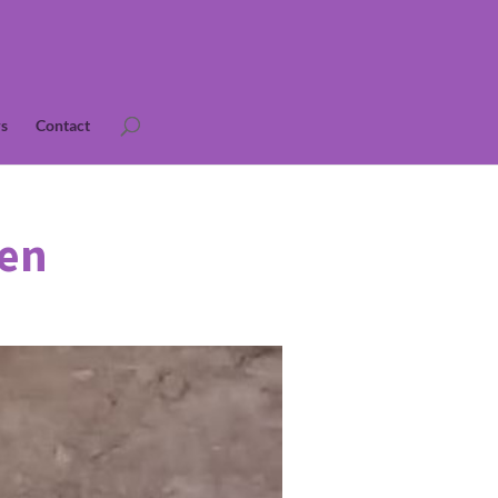
s
Contact
sen