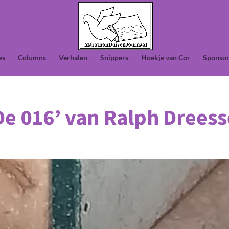
es
Columns
Verhalen
Snippers
Hoekje van Cor
Sponsor
De 016’ van Ralph Drees