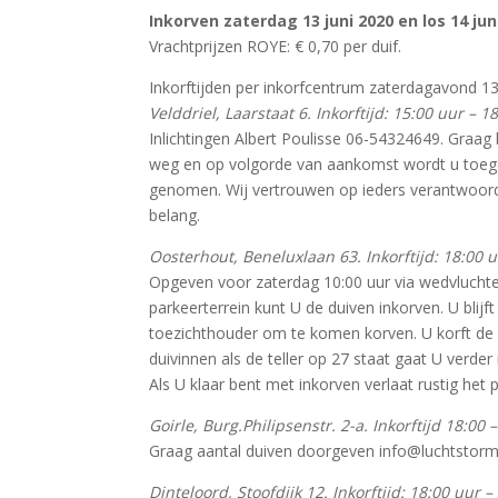
Inkorven zaterdag 13 juni 2020 en los 14 jun
Vrachtprijzen ROYE: € 0,70 per duif.
Inkorftijden per inkorfcentrum zaterdagavond 13 
Velddriel, Laarstaat 6. Inkorftijd: 15:00 uur – 1
Inlichtingen Albert Poulisse 06-54324649. Graa
weg en op volgorde van aankomst wordt u toegel
genomen. Wij vertrouwen op ieders verantwoorde
belang.
Oosterhout, Beneluxlaan 63. Inkorftijd: 18:00 
Opgeven voor zaterdag 10:00 uur via wedvluch
parkeerterrein kunt U de duiven inkorven. U bli
toezichthouder om te komen korven. U korft de 
duivinnen als de teller op 27 staat gaat U verde
Als U klaar bent met inkorven verlaat rustig het p
Goirle, Burg.Philipsenstr. 2-a. Inkorftijd 18:00 
Graag aantal duiven doorgeven info@luchtstorm
Dinteloord, Stoofdijk 12. Inkorftijd: 18:00 uur –