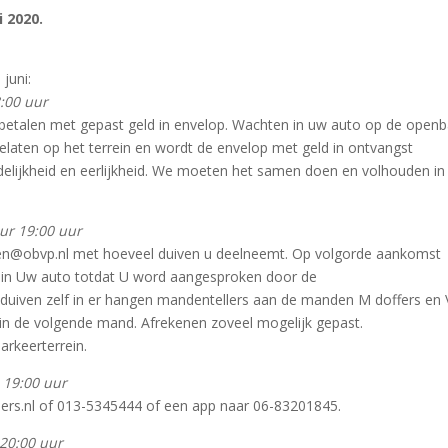
i 2020.
juni:
8:00 uur
g betalen met gepast geld in envelop. Wachten in uw auto op de open
aten op het terrein en wordt de envelop met geld in ontvangst
lijkheid en eerlijkheid. We moeten het samen doen en volhouden in 
uur 19:00 uur
ten@obvp.nl met hoeveel duiven u deelneemt. Op volgorde aankomst
jft in Uw auto totdat U word aangesproken door de
duiven zelf in er hangen mandentellers aan de manden M doffers en 
r in de volgende mand. Afrekenen zoveel mogelijk gepast.
arkeerterrein.
– 19:00 uur
ers.nl of 013-5345444 of een app naar 06-83201845.
 20:00 uur