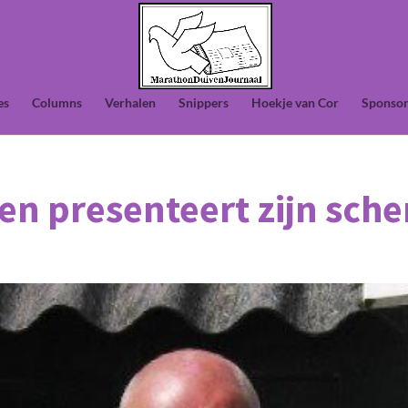
es
Columns
Verhalen
Snippers
Hoekje van Cor
Sponsor
ren presenteert zijn sch