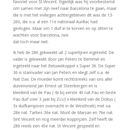
favoriet voor St.Vincent. Eigenlijk was hij voorbestemd
om samen met zijn neef naar Barcelona te gaan, maar
die is met het invliegen achtergebleven dit was de 13-
260, die o.a. al een 11e nationaal Aurillac had
gevlogen. Maar om 1 duif in te korven en op zitten te
wachten voor Barcelona, nee
dat toch maar niet.
Ik heb de 286 gekweekt uit 2 superlijnen ingeteeld. De
vader is gekweekt door Jan Peters te Bemmel en
ingeteeld naar het Betuwekoppel x Super 36. De Super
36 is stamvader van Jan Peters en vliegt zelf o.a. 4e
Nat Dax. De moeder komt rechtstreeks van ons aller
duivenvriend Jan Ernest uit Steenbergen en is
kleinkind van de Pau ( 4x bij eerste 40 nat.Pau en beste
Pau duif over 3 jaar bij ZLU) x kleinkind van de Dokus (
3x duifkampioen overnacht in de Westhoek) met oa
28e nat. Tarbes-36e nat. Mont de Marsan en 76e nat.
Sint Vincent en nog meerder kopprijzen. Zelf heeft de
286 reeds een 45e nat. St Vincent gespeeld en