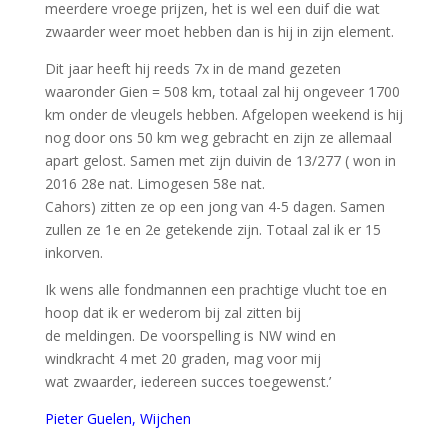
meerdere vroege prijzen, het is wel een duif die wat
zwaarder weer moet hebben dan is hij in zijn element.
Dit jaar heeft hij reeds 7x in de mand gezeten
waaronder Gien = 508 km, totaal zal hij ongeveer 1700
km onder de vleugels hebben. Afgelopen weekend is hij
nog door ons 50 km weg gebracht en zijn ze allemaal
apart gelost. Samen met zijn duivin de 13/277 ( won in
2016 28e nat. Limogesen 58e nat.
Cahors) zitten ze op een jong van 4-5 dagen. Samen
zullen ze 1e en 2e getekende zijn. Totaal zal ik er 15
inkorven.
Ik wens alle fondmannen een prachtige vlucht toe en
hoop dat ik er wederom bij zal zitten bij
de meldingen. De voorspelling is NW wind en
windkracht 4 met 20 graden, mag voor mij
wat zwaarder, iedereen succes toegewenst.’
Pieter Guelen, Wijchen