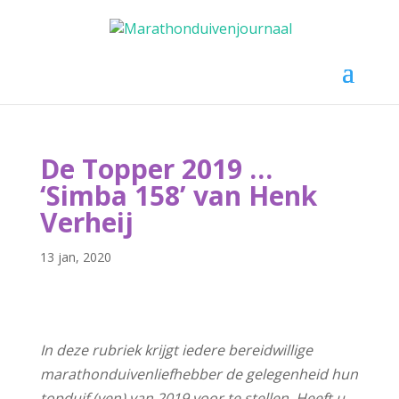
Selecteer een pagina
De Topper 2019 …
‘Simba 158’ van Henk
Verheij
13 jan, 2020
In deze rubriek krijgt iedere bereidwillige
marathonduivenliefhebber de gelegenheid hun
topduif (ven) van 2019 voor te stellen. Heeft u