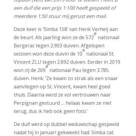
een duif die een prijs 1:100 heeft gespeeld of
meerdere 1:50 stuur mij gerust een mail.
Deze keer is ‘Simba 158’ van Henk Verheij aan
e
de beurt. Als jaarling won ze de 572
nationaal
Bergerac tegen 2.903 duiven. Afgelopen
e
seizoen won deze duivin de 10
nationaal St.
Vincent ZLU tegen 2.692 duiven. Eerder in 2019
e
won zij de 269
nationaal Pau tegen 3.785
duiven. Henk: ‘Ze kwam zo strak als een snaar
aanvliegen op St. Vincent, kwam heel goed
thuis. Daarna werd ze vol vertrouwen naar
Perpignan gestuurd … helaas kwam ze niet
terug, dus ik heb ook geen foto.’
De duif werd op dubbel weduwschap gespeeld
nadat hij in januari gekweekt had. Simba zat