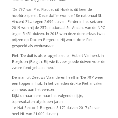
‘De 797’ van Piet Pladdet uit Hoek is dit keer de
hoofdrolspeler. Deze doffer won de 18e nationaal St.
Vincent ZLU tegen 2.696 duiven. Eerder in het seizoen
2019 won hij de 257e nationaal St. Vincent van de NPO
tegen 5.451 duiven. In 2018 won deze donkerkras twee
prijzen op Dax en Bergerac. Hij wordt door Piet
gespeeld als weduwnaar.
Piet: ‘De duif is als ei opgehaald bij Hubert Vanherck in
Borgloon (België). Bij wie ik zeer goede duiven voor de
zware fond gehaald heb.’
De man uit Zeeuws Vlaanderen heeft in ‘De 797’ weer
een topper in hok. In het verleden drukte Piet al vaker
zijn neus aan het venster.
Kijkt u maar eens naar het volgende rijtje,
topresultaten afgelopen jaren:
1e Nat Sector 1 Bergerac 8.170 duiven 2017 (2e van
heel NL van 21.000 duiven)