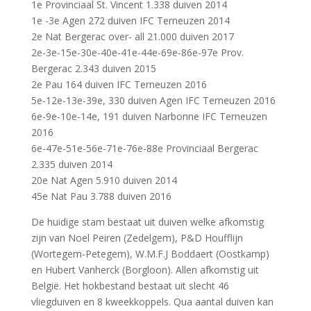
1e Provinciaal St. Vincent 1.338 duiven 2014
1e -3e Agen 272 duiven IFC Terneuzen 2014
2e Nat Bergerac over- all 21.000 duiven 2017
2e-3e-15e-30e-40e-41e-44e-69e-86e-97e Prov.
Bergerac 2.343 duiven 2015
2e Pau 164 duiven IFC Terneuzen 2016
5e-12e-13e-39e, 330 duiven Agen IFC Terneuzen 2016
6e-9e-10e-14e, 191 duiven Narbonne IFC Terneuzen
2016
6e-47e-51e-56e-71e-76e-88e Provinciaal Bergerac
2.335 duiven 2014
20e Nat Agen 5.910 duiven 2014
45e Nat Pau 3.788 duiven 2016
De huidige stam bestaat uit duiven welke afkomstig
zijn van Noel Peiren (Zedelgem), P&D Houfflijn
(Wortegem-Petegem), W.M.F.J Boddaert (Oostkamp)
en Hubert Vanherck (Borgloon). Allen afkomstig uit
België. Het hokbestand bestaat uit slecht 46
vliegduiven en 8 kweekkoppels. Qua aantal duiven kan