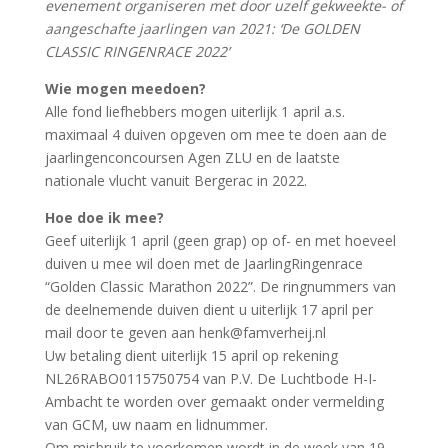
evenement organiseren met door uzelf gekweekte- of
aangeschafte jaarlingen van 2021: ‘De GOLDEN
CLASSIC RINGENRACE 2022’
Wie mogen meedoen?
Alle fond liefhebbers mogen uiterlijk 1 april a.s.
maximaal 4 duiven opgeven om mee te doen aan de
jaarlingenconcoursen Agen ZLU en de laatste
nationale vlucht vanuit Bergerac in 2022.
Hoe doe ik mee?
Geef uiterlijk 1 april (geen grap) op of- en met hoeveel
duiven u mee wil doen met de JaarlingRingenrace
“Golden Classic Marathon 2022”. De ringnummers van
de deelnemende duiven dient u uiterlijk 17 april per
mail door te geven aan henk@famverheij.nl
Uw betaling dient uiterlijk 15 april op rekening
NL26RABO0115750754 van P.V. De Luchtbode H-I-
Ambacht te worden over gemaakt onder vermelding
van GCM, uw naam en lidnummer.
Om misbruik te voorkomen wordt in de week van 19