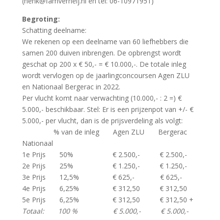
(henk@famverheij.nl en tel: 06-10971951)
Begroting:
Schatting deelname:
We rekenen op een deelname van 60 liefhebbers die
samen 200 duiven inbrengen. De opbrengst wordt
geschat op 200 x € 50,- = € 10.000,-. De totale inleg
wordt vervlogen op de jaarlingconcoursen Agen ZLU
en Nationaal Bergerac in 2022.
Per vlucht komt naar verwachting (10.000,- : 2 =) €
5.000,- beschikbaar. Stel: Er is een prijzenpot van +/- €
5.000,- per vlucht, dan is de prijsverdeling als volgt:
% van de inleg Agen ZLU Bergerac
Nationaal
1e Prijs 50% € 2.500,- € 2.500,-
2e Prijs 25% € 1.250,- € 1.250,-
3e Prijs 12,5% € 625,- € 625,-
4e Prijs 6,25% € 312,50 € 312,50
5e Prijs 6,25% € 312,50 € 312,50 +
Totaal: 100 % € 5.000,- € 5.000,-