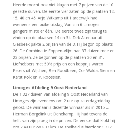
Heerde mocht ook niet klagen met 7 prijzen van de 10
gezette duiven. De eerste vier zaten op de plaatsen 12,
15, 40 en 45. Arjo Witkamp uit Harderwijk had
eveneens een puike uitslag. Van zijn 6 Limoges-
gangers miste er één. De eerste twee zijn terug te
vinden op de plaatsen 14 en 34. Dirk Altenaar uit
Giesbeek pakte 2 prijzen van de 3. Hij begon op plaats
26. De Combinatie Foppen-Vlijm had 37 duiven mee en
23 prijzen. Ze begonnen op de plaatsen 30 en 31.
Liefhebbers met 50% prijs en een kopprijs waren
Peters uit Wijchen, Ben Roodbeen, Cor Walda, Siem en
Karst Kolk en P. Roossien.
Limoges Afdeling 9 Oost Nederland
De 1.327 duiven van afdeling 9 Oost Nederland van
Limoges zijn eveneens om 2 uur op zaterdagmiddag
gelost. De winnaar is dezelfde winnaar als in 2015 …
Herman Borgelink uit Denekamp. Hij had tevens de
helft van zijn ploeg in de prijzen. De eerste duif klokt hij
om 7.49 uur op 832 km. De snelheid is hierdoor 1.232