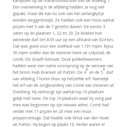
kampioen op de marathonvluchten van de afdeling 7.
Een overwinning in de afdeling hadden ze nog niet
gepakt, maar die kan nu ook van het verlanglijstje
worden weggestreept. Ze hadden ook een mooi aantal
prijzen met 5 van de 7 gezette duiven. De eerste 3
zaten op de plaatsen 1, 22 en 29. Ze klokten hun
winnende duif om 8.05 uur op een afstand van 824 km.
Dat was goed voor een snelheid van 1.191 mpm. Bijna
30 mpm sneller dan de nummer twee uit Lelystad, de
comb. De Graaff-Gernaat. Deze polderbewoners
hadden weer een ruime voorsprong op de winnaar van
e
e
het brons Huib Bransen uit Putten. De 4
en de 5
duif
van afdeling 7 horen thuis op hetzelfde erf. Namelijk
het erf van de zorgboerderij van Corné van Oeveren uit
Overberg. Hij verhoogt zijn aantal top 10 plaatsen
gelijk met twee. De top 10 plaatsen waar hij vorig jaar
mee was begonnen op zijn nieuwe adres. Corné had
verder met 11 prijzen en 20 mee een mooi
prijspercentage. Dat haalde ook Wout van den Hoek
uit Putten. Hij begon op plaats 10. Verder waren er