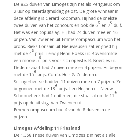
De 825 duiven van Limoges zijn net als Perigueux om
2 uur op zaterdagmiddag gelost. De grote winnaar in
deze afdeling is Gerard Koopman. Hij had de snelste
e
e
twee duiven van het concours en ook de 6
en 7
duif.
Het was een topuitslag. Hij had 24 duiven mee en 16
prijzen. Van Zwienen uit Emmercompascuum won het
brons. Rieks Lonsain uit Nieuwleusen zat er goed bij
e
met de 4
prijs. Terwijl Henri Hoeks uit Bovensmilde
e
een mooie 5
prijs voor zich opeiste. R. Boertjes uit
Dedemsvaart had 7 duiven mee en 4 prijzen. Hij begon
e
met de 15
prijs. Comb. Huls & Zuidema uit
Sellingerbeetse hadden 11 duiven mee en 7 prijzen. Ze
e
begonnen met de 13
prijs. Leo Heijnen uit Nieuw
e
Schoonebeek had 1 duif mee, die staat al op de 11
prijs op de uitslag. Van Zwienen uit
Emmercompascuum had 4 van de 8 duiven in de
prijzen.
Limoges Afdeling 11 Friesland
De 1.358 Friese duiven van Limoges zijn net als alle