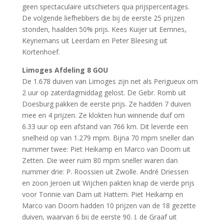
geen spectaculaire uitschieters qua prijspercentages.
De volgende liefhebbers die bij de eerste 25 prijzen
stonden, haalden 50% prijs. Kees Kuijer uit Eemnes,
Keynemans uit Leerdam en Peter Bleesing uit
Kortenhoef.
Limoges Afdeling 8 GOU
De 1.678 duiven van Limoges zijn net als Perigueux om
2 uur op zaterdagmiddag gelost. De Gebr. Romb uit
Doesburg pakken de eerste prijs. Ze hadden 7 duiven
mee en 4 prijzen. Ze klokten hun winnende duif om
6.33 uur op een afstand van 766 km. Dit leverde een
snelheid op van 1.279 mpm. Bijna 70 mpm sneller dan
nummer twee: Piet Heikamp en Marco van Doorn uit
Zetten. Die weer ruim 80 mpm sneller waren dan
nummer drie: P. Roossien uit Zwolle. André Driessen
en zoon Jeroen uit Wijchen pakten knap de vierde prijs
voor Tonnie van Dam uit Hattem. Piet Heikamp en
Marco van Doorn hadden 10 prijzen van de 18 gezette
duiven, waarvan 6 bij de eerste 90. J. de Graaf uit