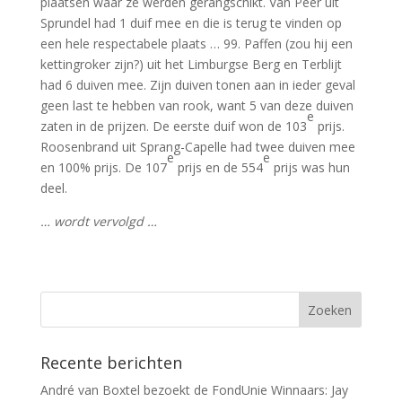
plaatsen waar ze werden gerangschikt. Van Peer uit
Sprundel had 1 duif mee en die is terug te vinden op
een hele respectabele plaats … 99. Paffen (zou hij een
kettingroker zijn?) uit het Limburgse Berg en Terblijt
had 6 duiven mee. Zijn duiven tonen aan in ieder geval
geen last te hebben van rook, want 5 van deze duiven
e
zaten in de prijzen. De eerste duif won de 103
prijs.
Roosenbrand uit Sprang-Capelle had twee duiven mee
e
e
en 100% prijs. De 107
prijs en de 554
prijs was hun
deel.
… wordt vervolgd …
Recente berichten
André van Boxtel bezoekt de FondUnie Winnaars: Jay