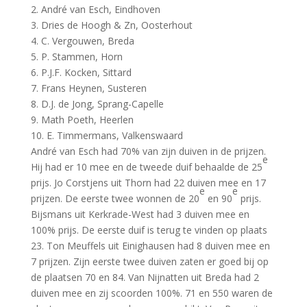
2. André van Esch, Eindhoven
3. Dries de Hoogh & Zn, Oosterhout
4. C. Vergouwen, Breda
5. P. Stammen, Horn
6. P.J.F. Kocken, Sittard
7. Frans Heynen, Susteren
8. D.J. de Jong, Sprang-Capelle
9. Math Poeth, Heerlen
10. E. Timmermans, Valkenswaard
André van Esch had 70% van zijn duiven in de prijzen.
e
Hij had er 10 mee en de tweede duif behaalde de 25
prijs. Jo Corstjens uit Thorn had 22 duiven mee en 17
e
e
prijzen. De eerste twee wonnen de 20
en 90
prijs.
Bijsmans uit Kerkrade-West had 3 duiven mee en
100% prijs. De eerste duif is terug te vinden op plaats
23. Ton Meuffels uit Einighausen had 8 duiven mee en
7 prijzen. Zijn eerste twee duiven zaten er goed bij op
de plaatsen 70 en 84. Van Nijnatten uit Breda had 2
duiven mee en zij scoorden 100%. 71 en 550 waren de