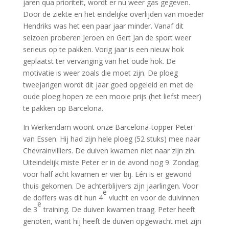
jaren qua prioriteit, wordt er nu weer gas gegeven.
Door de ziekte en het eindelijke overlijden van moeder
Hendriks was het een paar jaar minder. Vanaf dit
seizoen proberen Jeroen en Gert Jan de sport weer
serieus op te pakken. Vorig jaar is een nieuw hok
geplaatst ter vervanging van het oude hok. De
motivatie is weer zoals die moet zijn. De ploeg
tweejarigen wordt dit jaar goed opgeleid en met de
oude ploeg hopen ze een mooie prijs (het liefst meer)
te pakken op Barcelona.
In Werkendam woont onze Barcelona-topper Peter
van Essen. Hij had zijn hele ploeg (52 stuks) mee naar
Chevrainvilliers. De duiven kwamen niet naar zijn zin.
Uiteindelijk miste Peter er in de avond nog 9. Zondag
voor half acht kwamen er vier bij. Eén is er gewond
thuis gekomen. De achterblijvers zijn jaarlingen. Voor
e
de doffers was dit hun 4
vlucht en voor de duivinnen
e
de 3
training. De duiven kwamen traag. Peter heeft
genoten, want hij heeft de duiven opgewacht met zijn