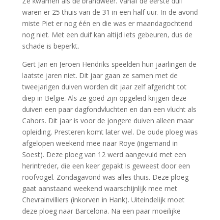
Ze kwamen als de brandweer. Vanaf de eerste duif
waren er 25 thuis van de 31 in een half uur. In de avond
miste Piet er nog één en die was er maandagochtend
nog niet. Met een duif kan altijd iets gebeuren, dus de
schade is beperkt.
Gert Jan en Jeroen Hendriks speelden hun jaarlingen de
laatste jaren niet. Dit jaar gaan ze samen met de
tweejarigen duiven worden dit jaar zelf afgericht tot
diep in België. Als ze goed zijn opgeleid krijgen deze
duiven een paar dagfondvluchten en dan een vlucht als
Cahors. Dit jaar is voor de jongere duiven alleen maar
opleiding. Presteren komt later wel. De oude ploeg was
afgelopen weekend mee naar Roye (ingemand in
Soest). Deze ploeg van 12 werd aangevuld met een
herintreder, die een keer gepakt is geweest door een
roofvogel. Zondagavond was alles thuis. Deze ploeg
gaat aanstaand weekend waarschijnlijk mee met
Chevrainvilliers (inkorven in Hank). Uiteindelijk moet
deze ploeg naar Barcelona. Na een paar moeilijke