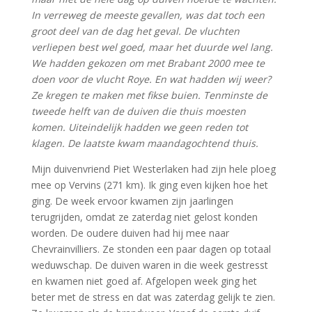
In verreweg de meeste gevallen, was dat toch een
groot deel van de dag het geval. De vluchten
verliepen best wel goed, maar het duurde wel lang.
We hadden gekozen om met Brabant 2000 mee te
doen voor de vlucht Roye. En wat hadden wij weer?
Ze kregen te maken met fikse buien. Tenminste de
tweede helft van de duiven die thuis moesten
komen. Uiteindelijk hadden we geen reden tot
klagen. De laatste kwam maandagochtend thuis.
Mijn duivenvriend Piet Westerlaken had zijn hele ploeg
mee op Vervins (271 km). Ik ging even kijken hoe het
ging. De week ervoor kwamen zijn jaarlingen
terugrijden, omdat ze zaterdag niet gelost konden
worden. De oudere duiven had hij mee naar
Chevrainvilliers. Ze stonden een paar dagen op totaal
weduwschap. De duiven waren in die week gestresst
en kwamen niet goed af. Afgelopen week ging het
beter met de stress en dat was zaterdag gelijk te zien.