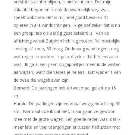
prestaties achter blijven, is niet echt leuk. Dat mijn
vakantie begon en ik ook daadwerkelijk weg was,
speelt ook mee. Het is mij heel goed bevallen dit
opleren in alle windrichtingen. Ik geloof zeker dat ik nu
een groep heb die aardig geselecteerd is. Van de
africhting vanuit Zutphen heb ik genoten. Pal oostelijke
lossing. 41 mee, 39 terug. Onderweg wind tegen , nog
wat regen en wolken. Ik geloof zeker dat het leerzaam
was. Ik ga alleen geen oogappeltjes meer in de winter
aanwijzen, want die verlies je helaas . Dat was er 1 van
de twee die wegebleven zijn.
Bernard: De jaarlingen heb ik tweemaal gelapt op 15
km.
Harold: De jaarlingen zijn eenmaal weg gebracht op 50
km. Normaal doe ik dat niet, maar gaan ze gewoon
mee met de grote wagen. Eén goede reden was, dat ik
meer late en veel taartjongen er tussen had zitten met
weinig tot geen ervaring met de mand.