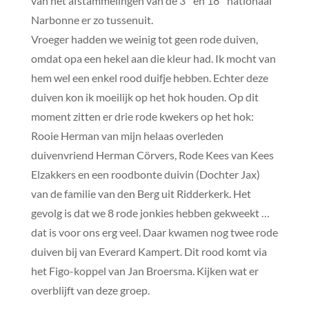
van het afstammelingen van de 3
en 18
nationaal
Narbonne er zo tussenuit.
Vroeger hadden we weinig tot geen rode duiven,
omdat opa een hekel aan die kleur had. Ik mocht van
hem wel een enkel rood duifje hebben. Echter deze
duiven kon ik moeilijk op het hok houden. Op dit
moment zitten er drie rode kwekers op het hok:
Rooie Herman van mijn helaas overleden
duivenvriend Herman Cörvers, Rode Kees van Kees
Elzakkers en een roodbonte duivin (Dochter Jax)
van de familie van den Berg uit Ridderkerk. Het
gevolg is dat we 8 rode jonkies hebben gekweekt …
dat is voor ons erg veel. Daar kwamen nog twee rode
duiven bij van Everard Kampert. Dit rood komt via
het Figo-koppel van Jan Broersma. Kijken wat er
overblijft van deze groep.