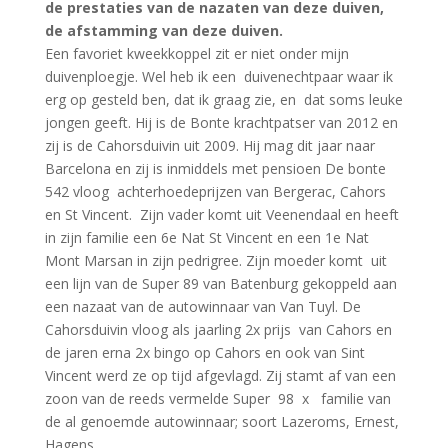
de prestaties van de nazaten van deze duiven,
de afstamming van deze duiven.
Een favoriet kweekkoppel zit er niet onder mijn
duivenploegje. Wel heb ik een duivenechtpaar waar ik
erg op gesteld ben, dat ik graag zie, en dat soms leuke
jongen geeft. Hij is de Bonte krachtpatser van 2012 en
zij is de Cahorsduivin uit 2009. Hij mag dit jaar naar
Barcelona en zij is inmiddels met pensioen De bonte
542 vloog achterhoedeprijzen van Bergerac, Cahors
en St Vincent. Zijn vader komt uit Veenendaal en heeft
in zijn familie een 6e Nat St Vincent en een 1e Nat
Mont Marsan in zijn pedrigree. Zijn moeder komt uit
een lijn van de Super 89 van Batenburg gekoppeld aan
een nazaat van de autowinnaar van Van Tuyl. De
Cahorsduivin vloog als jaarling 2x prijs van Cahors en
de jaren erna 2x bingo op Cahors en ook van Sint
Vincent werd ze op tijd afgevlagd. Zij stamt af van een
zoon van de reeds vermelde Super 98 x familie van
de al genoemde autowinnaar; soort Lazeroms, Ernest,
Hagens