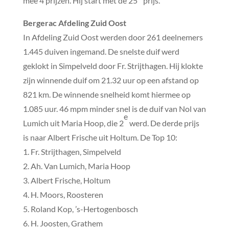
mee 4 prijzen. Hij start met de 25
prijs.
Bergerac Afdeling Zuid Oost
In Afdeling Zuid Oost werden door 261 deelnemers
1.445 duiven ingemand. De snelste duif werd
geklokt in Simpelveld door Fr. Strijthagen. Hij klokte
zijn winnende duif om 21.32 uur op een afstand op
821 km. De winnende snelheid komt hiermee op
1.085 uur. 46 mpm minder snel is de duif van Nol van
e
Lumich uit Maria Hoop, die 2
werd. De derde prijs
is naar Albert Frische uit Holtum. De Top 10:
1. Fr. Strijthagen, Simpelveld
2. Ah. Van Lumich, Maria Hoop
3. Albert Frische, Holtum
4. H. Moors, Roosteren
5. Roland Kop, ’s-Hertogenbosch
6. H. Joosten, Grathem