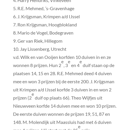
4. Harry Hendriks, Vinkeveen
5. R.E. Mehmed, ’s-Gravenhage
6. J. Krijgsman, Krimpen a/d IJssel
7. Ron Krijgsman, Hoogblokland
8. Mario de Vogel, Bodegraven
9. Ger van Riek, Hillegom
10. Jay Lissenberg, Utrecht
v.d. Wilk en van Ooijen korfden 10 duiven in en ze
e
e
e
wonnen 8 prijzen. Hun 2
, 3
en 4
duif staan op de
plaatsen 14, 15 en 28. R.E. Mehmed deed 4 duiven
mee en won 3 prijzen bij de eerste 200. J. Krijgsman
uit Krimpen a/d IJssel korfde 3 duiven in en won 2
e
prijzen (2
duif op plaats 66). Theo Wijfjes uit
Nieuwveen korfde 14 duiven mee en won 10 prijzen.
De eerste duiven wonnen de prijzen 19, 51, 87 en
148. M. Molendijk uit Maassluis had met 6 duiven
e