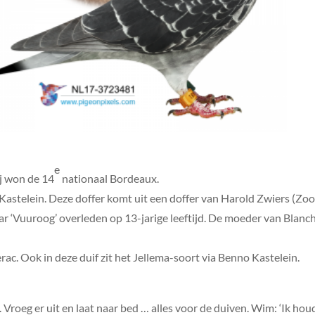
e
j won de 14
nationaal Bordeaux.
 Kastelein. Deze doffer komt uit een doffer van Harold Zwiers (Zo
g jaar ‘Vuuroog’ overleden op 13-jarige leeftijd. De moeder van Blan
ac. Ook in deze duif zit het Jellema-soort via Benno Kastelein.
. Vroeg er uit en laat naar bed … alles voor de duiven. Wim: ‘Ik h