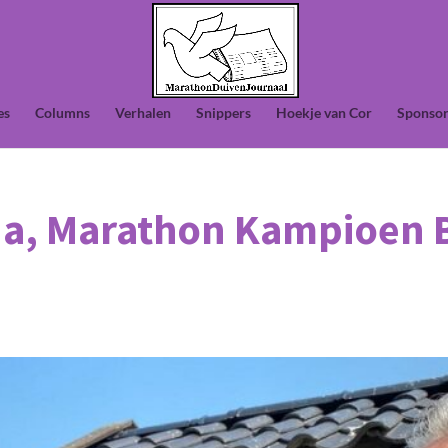
es
Columns
Verhalen
Snippers
Hoekje van Cor
Sponsor
da, Marathon Kampioen 