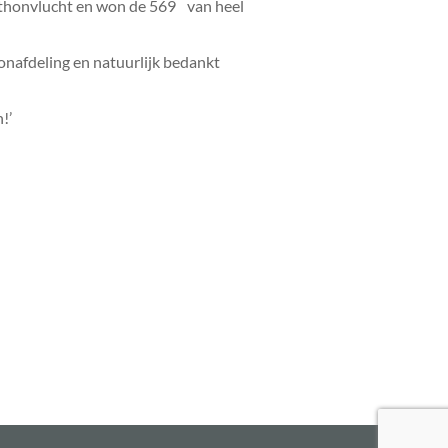
athonvlucht en won de 569
van heel
onafdeling en natuurlijk bedankt
!’