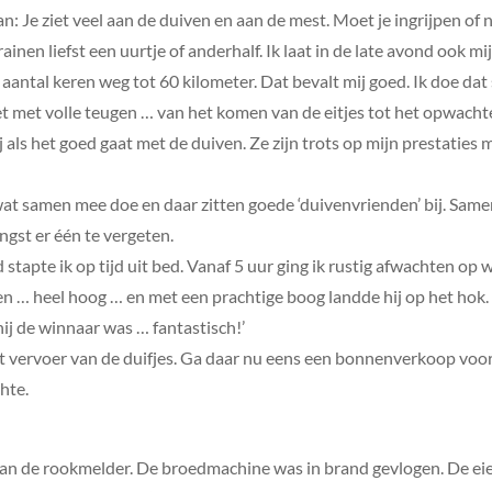
n: Je ziet veel aan de duiven en aan de mest. Moet je ingrijpen of n
rainen liefst een uurtje of anderhalf. Ik laat in de late avond ook m
 aantal keren weg tot 60 kilometer. Dat bevalt mij goed. Ik doe da
iet met volle teugen … van het komen van de eitjes tot het opwac
mij als het goed gaat met de duiven. Ze zijn trots op mijn prestaties
wat samen mee doe en daar zitten goede ‘duivenvrienden’ bij. Sam
ngst er één te vergeten.
stapte ik op tijd uit bed. Vanaf 5 uur ging ik rustig afwachten op 
 … heel hoog … en met een prachtige boog landde hij op het hok. 
ij de winnaar was … fantastisch!’
et vervoer van de duifjes. Ga daar nu eens een bonnenverkoop voor 
hte.
an de rookmelder. De broedmachine was in brand gevlogen. De ei