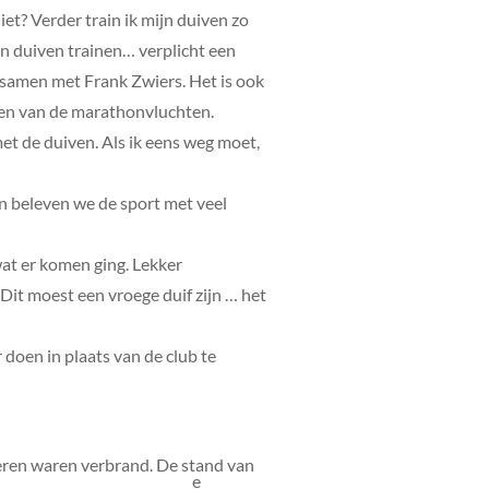
iet? Verder train ik mijn duiven zo
ijn duiven trainen… verplicht een
t samen met Frank Zwiers. Het is ook
hten van de marathonvluchten.
 met de duiven. Als ik eens weg moet,
en beleven we de sport met veel
wat er komen ging. Lekker
Dit moest een vroege duif zijn … het
doen in plaats van de club te
eren waren verbrand. De stand van
e