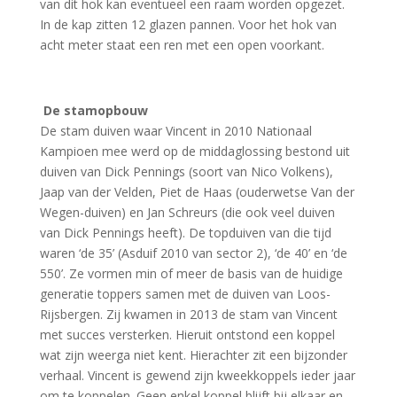
van dit hok kan eventueel een raam worden opgezet.
In de kap zitten 12 glazen pannen. Voor het hok van
acht meter staat een ren met een open voorkant.
De stamopbouw
De stam duiven waar Vincent in 2010 Nationaal
Kampioen mee werd op de middaglossing bestond uit
duiven van Dick Pennings (soort van Nico Volkens),
Jaap van der Velden, Piet de Haas (ouderwetse Van der
Wegen-duiven) en Jan Schreurs (die ook veel duiven
van Dick Pennings heeft). De topduiven van die tijd
waren ‘de 35’ (Asduif 2010 van sector 2), ‘de 40’ en ‘de
550’. Ze vormen min of meer de basis van de huidige
generatie toppers samen met de duiven van Loos-
Rijsbergen. Zij kwamen in 2013 de stam van Vincent
met succes versterken. Hieruit ontstond een koppel
wat zijn weerga niet kent. Hierachter zit een bijzonder
verhaal. Vincent is gewend zijn kweekkoppels ieder jaar
om te koppelen. Geen enkel koppel blijft bij elkaar en