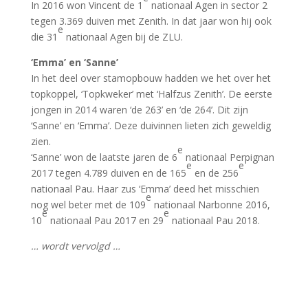
In 2016 won Vincent de 1
nationaal Agen in sector 2
tegen 3.369 duiven met Zenith. In dat jaar won hij ook
e
die 31
nationaal Agen bij de ZLU.
‘Emma’ en ‘Sanne’
In het deel over stamopbouw hadden we het over het
topkoppel, ‘Topkweker’ met ‘Halfzus Zenith’. De eerste
jongen in 2014 waren ‘de 263’ en ‘de 264’. Dit zijn
‘Sanne’ en ‘Emma’. Deze duivinnen lieten zich geweldig
zien.
e
‘Sanne’ won de laatste jaren de 6
nationaal Perpignan
e
e
2017 tegen 4.789 duiven en de 165
en de 256
nationaal Pau. Haar zus ‘Emma’ deed het misschien
e
nog wel beter met de 109
nationaal Narbonne 2016,
e
e
10
nationaal Pau 2017 en 29
nationaal Pau 2018.
… wordt vervolgd …