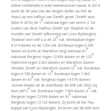
iedere combinatie is ieder kweekseizoen nieuw. In 2014
werd ‘de 40’ (een Van der Wegen-doffer via Piet de
Haas) op een halfzus van ‘Zenith’ gezet. ‘Zenith’ won
e
(later in 2016) de 1
nationaal Agen van sector 2. De
ouders van deze ‘Halfzus Zenith’ zijn ‘Shadow’ en de
moeder van ‘Zenith’ (afkomstig van Loos-Rijsbergen).
e
‘Shadow’ won zelf o.a. de 23
nat. Montauban tegen
8.514 duiven en de 125e nat. Bordeaux tegen 6.299
e
duiven en komt uit ‘Marathon King’ (winnaar 81
e
nationaal Bergerac tegen 12.956 duiven en de 125
Narbonne tegen 2.563 duiven) en ‘Marathon Queen’.
e
‘Moeder Zenith’ en ‘Marathon Queen’ (3
nat. Bordeaux
e
tegen 6.738 duiven en 13
Bordeaux tegen 7.409
e
duiven en 63
nat. Bergerac tegen 14.576 duiven)
komen beiden uit de stamduivin ‘de 608’ van 2002 (zij
e
e
won zelf 5
nat. Bordeaux tegen 7.409 duiven, 6
nat.
e
Bergerac tegen 12.956 duiven en 42
nationaal
Bergerac tegen 12.125 duiven). Zij komt uit het Pau-
koppel van Loos-Rijsbergen. De broer van ‘de 608’ won
e