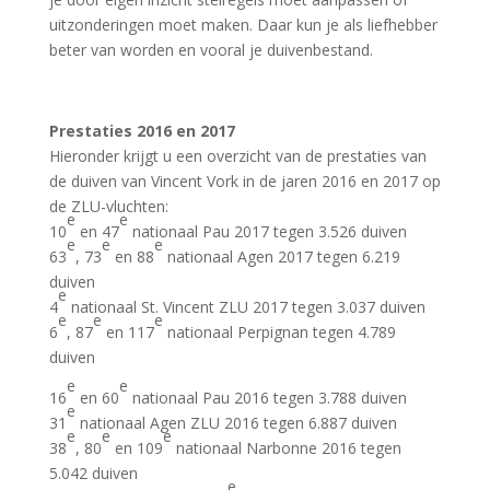
uitzonderingen moet maken. Daar kun je als liefhebber
beter van worden en vooral je duivenbestand.
Prestaties 2016 en 2017
Hieronder krijgt u een overzicht van de prestaties van
de duiven van Vincent Vork in de jaren 2016 en 2017 op
de ZLU-vluchten:
e
e
10
en 47
nationaal Pau 2017 tegen 3.526 duiven
e
e
e
63
, 73
en 88
nationaal Agen 2017 tegen 6.219
duiven
e
4
nationaal St. Vincent ZLU 2017 tegen 3.037 duiven
e
e
e
6
, 87
en 117
nationaal Perpignan tegen 4.789
duiven
e
e
16
en 60
nationaal Pau 2016 tegen 3.788 duiven
e
31
nationaal Agen ZLU 2016 tegen 6.887 duiven
e
e
e
38
, 80
en 109
nationaal Narbonne 2016 tegen
5.042 duiven
e