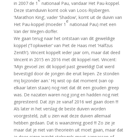
in 2007 de 1
nationaal Pau, vandaar Het Pau-koppel.
Deze stamduivin komt ook van Loos-Rijsbergen.
‘Marathon King’, vader ‘Shadow’, komt uit de duivin van
e
Het Pau-koppel (moeder 1
nationaal Pau) met een
Van der Wegen-doffer.
We gaan terug naar het ontstaan van dit geweldige
koppel (‘Topkweker’ van Piet de Haas met ‘Halfzus
Zenith’). Vincent koppelt ieder jaar om, maar dat deed
Vincent in 2015 en 2016 met dit koppel niet. Vincent:
‘Mijn gevoel zei: dit koppel past geweldig! Dat werd
bevestigd door de jongen die eruit liepen. Ze stonden
mij bijzonder aan.’ Hij wist op dat moment (van op
elkaar laten staan) nog niet dat dit een gouden greep
was. De nazaten waren nog jong en hadden nog niet
gepresteerd. Dat zijn ze vanaf 2016 wel gaan doen !!!
Als later in het verslag de beste duiven worden
voorgesteld, zult u zien wat deze duiven allemaal
hebben gedaan. Dat is waanzinnig goed !!! Zo zie je
maar dat je niet van theorieën uit moet gaan, maar dat
je door eigen inzicht stelregels moet aanpassen of