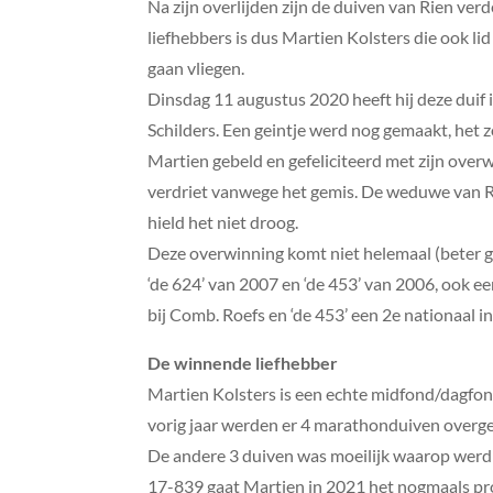
Na zijn overlijden zijn de duiven van Rien ver
liefhebbers is dus Martien Kolsters die ook lid
gaan vliegen.
Dinsdag 11 augustus 2020 heeft hij deze duif 
Schilders. Een geintje werd nog gemaakt, het z
Martien gebeld en gefeliciteerd met zijn over
verdriet vanwege het gemis. De weduwe van Ri
hield het niet droog.
Deze overwinning komt niet helemaal (beter ge
‘de 624’ van 2007 en ‘de 453’ van 2006, ook e
bij Comb. Roefs en ‘de 453’ een 2e nationaal in 
De winnende liefhebber
Martien Kolsters is een echte midfond/dagfond 
vorig jaar werden er 4 marathonduiven overgen
De andere 3 duiven was moeilijk waarop werd b
17-839 gaat Martien in 2021 het nogmaals pr