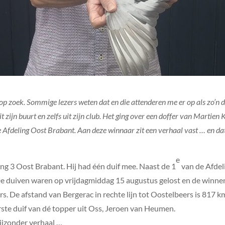
op zoek. Sommige lezers weten dat en die attenderen me er op als zo’n du
zijn buurt en zelfs uit zijn club. Het ging over een doffer van Martien K
 Afdeling Oost Brabant. Aan deze winnaar zit een verhaal vast … en dat
e
ing 3 Oost Brabant. Hij had één duif mee. Naast de 1
van de Afdel
e duiven waren op vrijdagmiddag 15 augustus gelost en de winne
rs. De afstand van Bergerac in rechte lijn tot Oostelbeers is 817
rste duif van dé topper uit Oss, Jeroen van Heumen.
ijzonder verhaal …