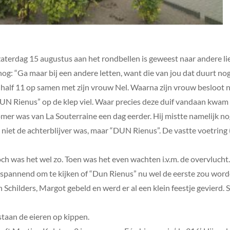
zaterdag 15 augustus aan het rondbellen is geweest naar andere lie
og: “Ga maar bij een andere letten, want die van jou dat duurt nog
 half 11 op samen met zijn vrouw Nel. Waarna zijn vrouw besloot n
UN Rienus” op de klep viel. Waar precies deze duif vandaan kwam 
omer was van La Souterraine een dag eerder. Hij mistte namelijk n
et niet de achterblijver was, maar “DUN Rienus”. De vastte voetring
” Toch was het wel zo. Toen was het even wachten i.v.m. de overvluch
spannend om te kijken of “Dun Rienus” nu wel de eerste zou word
childers, Margot gebeld en werd er al een klein feestje gevierd. S
taan de eieren op kippen.