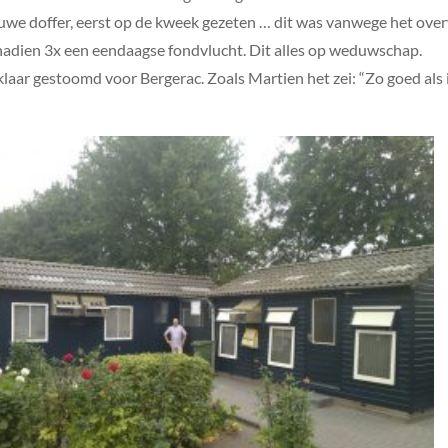
 blauwe doffer, eerst op de kweek gezeten … dit was vanwege het o
 nadien 3x een eendaagse fondvlucht. Dit alles op weduwschap.
aar gestoomd voor Bergerac. Zoals Martien het zei: “Zo goed als ik