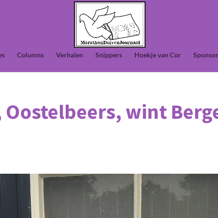
es
Columns
Verhalen
Snippers
Hoekje van Cor
Sponsor
, Oostelbeers, wint Berg