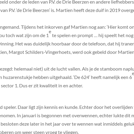
deeld onder de leden van P.V. de Drie Beerzen en andere liefhebbers,
 van P.V. ‘de Drie Beerzen’ is. Martien heeft deze duif in 2019 ove
ingemand. Tijdens het inkorven gaf Martien nog aan: ‘Hier komt o
e
ou toch wat zijn om de 1
te spelen en prompt … hij speelt het nog 
winning. Het was duidelijk hoorbaar door de telefoon, dat hij tran
en, Margot Schilders-Vingerhoets, werd ook gebeld door Martien 
zegd: helemaal niet) uit de lucht vallen. Als je de stamboom naplu
en huzarenstukje hebben uitgehaald. ‘De 624’ heeft namelijk een 6
sector 1. Dus er zit kwaliteit in en achter.
speler. Daar ligt zijn kennis en kunde. Echter door het overlijden
omen. In januari is begonnen met overwennen, echter lukte dit met
esloten deze later in het jaar over te wennen wat inmiddels geluk
oberen om weer steen vroeg te vliegen.