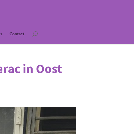
s
Contact
erac in Oost