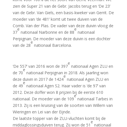
zien de Super 21 van de Gebr. Jacobs terug en ‘De 23’
van de Gebr. Van Giels, een basis-kweker van Gerrit. De
moeder van ‘de 481’ komt uit twee duiven van de
Comb. Van der Plas. De vader van deze duivin vloog de
e
e
37
nationaal Narbonne en de 88
nationaal
Perpignan. De moeder van deze duivin is een dochter
e
van de 28
nationaal Barcelona.
e
‘De 557’ van 2016 won de 397
nationaal Agen ZLU en
e
de 70
nationaal Perpignan in 2018. Als jaarling won
e
deze duivin in 2017 de 1424
nationaal Agen ZLU en
e
de 49
nationaal Agen S2. Haar vader is ‘de 97’ van
2012. Deze doffer won 8 prijzen bij de eerste 610
e
nationaal. De moeder van de 109
nationaal Tarbes in
2013. Zij is een kruising van de soorten van Willem van
Wieringen en Lei van der Eijnde.
De laatste topper van de ZLU-vluchten komt bij de
e
middaglossingsduiven terug. Zij won de 51
nationaal