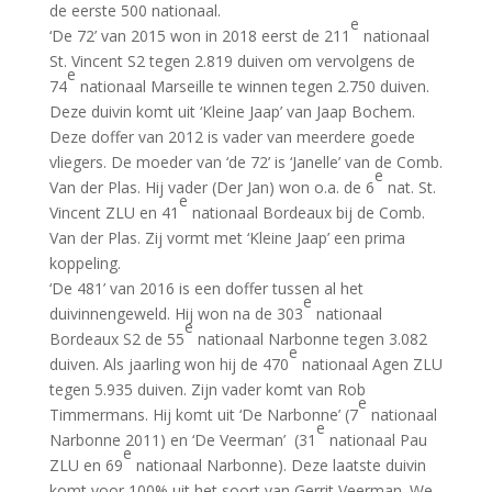
de eerste 500 nationaal.
e
‘De 72’ van 2015 won in 2018 eerst de 211
nationaal
St. Vincent S2 tegen 2.819 duiven om vervolgens de
e
74
nationaal Marseille te winnen tegen 2.750 duiven.
Deze duivin komt uit ‘Kleine Jaap’ van Jaap Bochem.
Deze doffer van 2012 is vader van meerdere goede
vliegers. De moeder van ‘de 72’ is ‘Janelle’ van de Comb.
e
Van der Plas. Hij vader (Der Jan) won o.a. de 6
nat. St.
e
Vincent ZLU en 41
nationaal Bordeaux bij de Comb.
Van der Plas. Zij vormt met ‘Kleine Jaap’ een prima
koppeling.
‘De 481’ van 2016 is een doffer tussen al het
e
duivinnengeweld. Hij won na de 303
nationaal
e
Bordeaux S2 de 55
nationaal Narbonne tegen 3.082
e
duiven. Als jaarling won hij de 470
nationaal Agen ZLU
tegen 5.935 duiven. Zijn vader komt van Rob
e
Timmermans. Hij komt uit ‘De Narbonne’ (7
nationaal
e
Narbonne 2011) en ‘De Veerman’ (31
nationaal Pau
e
ZLU en 69
nationaal Narbonne). Deze laatste duivin
komt voor 100% uit het soort van Gerrit Veerman. We