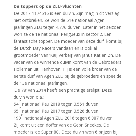
De toppers op de ZLU-vluchten
De 2017-1174516 is een duivin. Zijn mag in dit verslag
niet ontbreken. Ze won de 51e nationaal Agen
jaarlingen ZLU tegen 4.776 duiven. Later in het seizoen
won ze de 1e nationaal Perigueux in sector 2. Een
fantastische topper. De moeder van deze duif komt bij
de Dutch Day Racers vandaan en is ook al
grootmoeder van ‘Kaij Verbeij’ van Janus Kat en Zn. De
vader van de winnende duivin komt van de Gebroeders
Holleman uit Tienhoven. Hij is een volle broer van de
eerste duif van Agen ZLU bij de gebroeders en speelde
de 13e nationaal jaarlingen.
‘De 78’ van 2014 heeft een prachtige erelijst. Deze
duivin won o.a.:
e
54
nationaal Pau 2018 tegen 3.551 duiven
e
65
nationaal Pau 2017 tegen 3.526 duiven
e
190
nationaal Agen ZLU 2016 tegen 6.887 duiven
Zij komt uit een doffer van de Gebr. Sneekes. De
moeder is ‘de Super 88’. Deze duivin won 6 prijzen bij