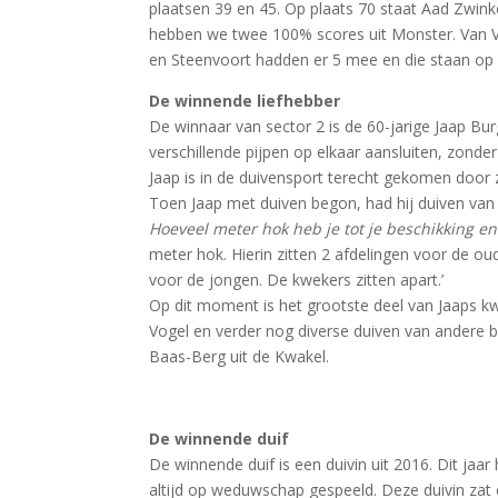
plaatsen 39 en 45. Op plaats 70 staat Aad Zwinkel
hebben we twee 100% scores uit Monster. Van V
en Steenvoort hadden er 5 mee en die staan op d
De winnende liefhebber
De winnaar van sector 2 is de 60-jarige Jaap Burg
verschillende pijpen op elkaar aansluiten, zonder 
Jaap is in de duivensport terecht gekomen door zi
Toen Jaap met duiven begon, had hij duiven van Ja
Hoeveel meter hok heb je tot je beschikking en
meter hok. Hierin zitten 2 afdelingen voor de 
voor de jongen. De kwekers zitten apart.’
Op dit moment is het grootste deel van Jaaps kwe
Vogel en verder nog diverse duiven van andere
Baas-Berg uit de Kwakel.
De winnende duif
De winnende duif is een duivin uit 2016. Dit jaa
altijd op weduwschap gespeeld. Deze duivin zat 