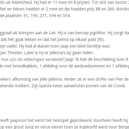
s uit Kwintsheul. Hij had er 11 mee en 8 prijzen. Tot slot van sector 
liet en Meurs hadden er 2 mee en die haalden prijs 88 en 260. Bors
e plaatsen: 91, 199, 271, 544 en 554.
graaf uit Krimpen aan de Lek. Hij is van beroep pijpfitter. Hij zorgt da
dat het gaat lekken en dat het prima op elkaar past (fit).
jn vader. Hij had al duiven toen Jaap een klein kereltje was.
n Theelen. Later is hij er Jellema’s bij gaan halen.
 hoe zijn de afdelingen verdeeld?
Jaap: ‘Ik heb de beschikking over 8
oude met broedbakken, 1 afdeling voor de weduwduivinnen en 1 afdeli
kers afkomstig van Jelle Jellema. Verder zit er een doffer van Piet de
 bekende melkers. Zijn laatste twee aanwinsten komen van de Comb.
r heeft Jaapvoor het eerst het nestspel geprobeerd. Voorheen heeft hij
op een groot jong en verse eieren toen ze ingekorfd werd voor Berge