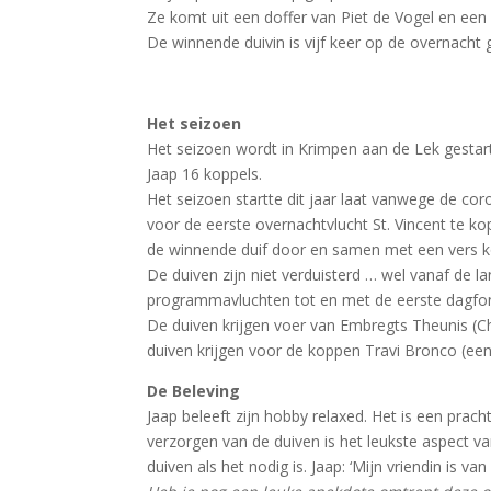
Ze komt uit een doffer van Piet de Vogel en een 
De winnende duivin is vijf keer op de overnacht
Het seizoen
Het seizoen wordt in Krimpen aan de Lek gestar
Jaap 16 koppels.
Het seizoen startte dit jaar laat vanwege de cor
voor de eerste overnachtvlucht St. Vincent te ko
de winnende duif door en samen met een vers k
De duiven zijn niet verduisterd … wel vanaf de lan
programmavluchten tot en met de eerste dagfon
De duiven krijgen voer van Embregts Theunis (Ch
duiven krijgen voor de koppen Travi Bronco (een
De Beleving
Jaap beleeft zijn hobby relaxed. Het is een prac
verzorgen van de duiven is het leukste aspect van
duiven als het nodig is. Jaap: ‘Mijn vriendin is v