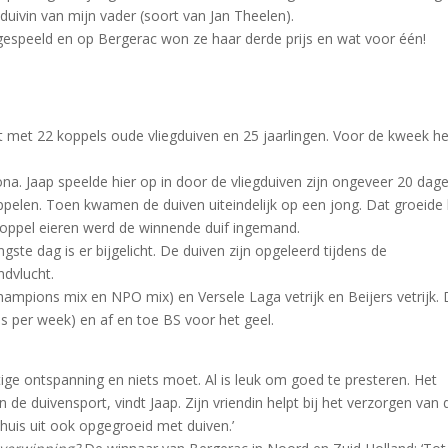
duivin van mijn vader (soort van Jan Theelen).
 gespeeld en op Bergerac won ze haar derde prijs en wat voor één!
t met 22 koppels oude vliegduiven en 25 jaarlingen. Voor de kweek he
ona. Jaap speelde hier op in door de vliegduiven zijn ongeveer 20 dag
ppelen. Toen kwamen de duiven uiteindelijk op een jong. Dat groeide 
oppel eieren werd de winnende duif ingemand.
gste dag is er bijgelicht. De duiven zijn opgeleerd tijdens de
dvlucht.
ampions mix en NPO mix) en Versele Laga vetrijk en Beijers vetrijk.
s per week) en af en toe BS voor het geel.
htige ontspanning en niets moet. Al is leuk om goed te presteren. Het
 de duivensport, vindt Jaap. Zijn vriendin helpt bij het verzorgen van 
an huis uit ook opgegroeid met duiven.’