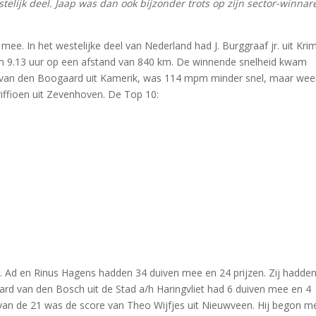
telijk deel. Jaap was dan ook bijzonder trots op zijn sector-winnar
ee. In het westelijke deel van Nederland had J. Burggraaf jr. uit Kr
r om 9.13 uur op een afstand van 840 km. De winnende snelheid kwam
van den Boogaard uit Kamerik, was 114 mpm minder snel, maar wee
riffioen uit Zevenhoven. De Top 10:
. Ad en Rinus Hagens hadden 34 duiven mee en 24 prijzen. Zij hadden
chard van den Bosch uit de Stad a/h Haringvliet had 6 duiven mee en 4
4 van de 21 was de score van Theo Wijfjes uit Nieuwveen. Hij begon m