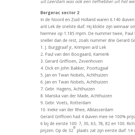
uit Leerdam was ook een liefhebber uit het wes
Bergerac sector 2
In de Noord en Zuid Holland waren 6.140 duiven m
a/d Lek de snelste duif. Hij klokte zijn winnaa
hiermee op 1.185 mpm. De nummer twee, Paul 
sneller dan de rest, zoals nummer drie Gerard G
1. J. Burggraaf jr, Krimpen a/d Lek
2. Paul van den Boogaard, Kamerik
3. Gerard Griffioen, Zevenhoven
4. Dick en John Bakker, Poortugaal
5. Jan en Twan Nobels, Achthuizen
6. Jan en Twan Nobels, Achthuizen
7. Gebr. Hagens, Achthuizen
8. Mariska van der Made, Achthuizen
9. Gebr. Voets, Rotterdam
10. Ineke van der Rhee, Alblasserdam
Gerard Griffioen had 4 duiven mee ne 100% prijs
6 bij de eerste 100: 7, 30, 63, 78, 82 en 100. Ri
e
prijzen. Op de 32
plaats zat zijn eerste duif. 1