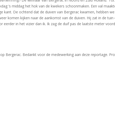
overwinning?
De winnaar van Bergerac in Noord en Zuid Holland: ‘Tot
erkdag ‘s middag het hok van de kwekers schoonmaken. Een val maakt
lange kant. De ochtend dat de duiven van Bergerac kwamen, hebben we
eer komen kijken naar de aankomst van de duiven. Hij zat in de tuin 
r eerder in het vizier dan ik. Ik zag de duif pas de laatste meter voor
g op Bergerac. Bedankt voor de medewerking aan deze reportage. Pr