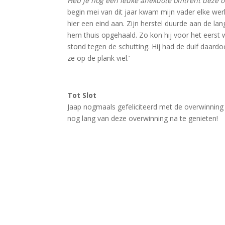
Heb je nog een leuke anekdote omtrent deze 
begin mei van dit jaar kwam mijn vader elke w
hier een eind aan. Zijn herstel duurde aan de 
hem thuis opgehaald. Zo kon hij voor het eerst w
stond tegen de schutting. Hij had de duif daardoo
ze op de plank viel.’
Tot Slot
Jaap nogmaals gefeliciteerd met de overwinnin
nog lang van deze overwinning na te genieten!