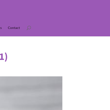
s
Contact
1)