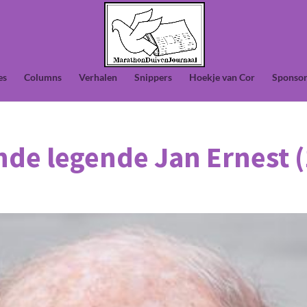
es
Columns
Verhalen
Snippers
Hoekje van Cor
Sponsor
nde legende Jan Ernest (