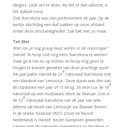
vliegers. Leuk om te doen. Als het er dan uitkomt, is
het dubbel mooi.
Ook Barcelona was een juichmoment dit jaar. Op de
eerste vluchtdag een duif pakken op onze afstand
onder deze omstandigheden. Dat lukt niet zo maar.’
Tot Slot
Wat zou je nog graag kwijt willen in de reportage?
Harold: ‘Ik hoop ooit nog eens Barcelona te winnen.
Daar ga ik me nu op richten en hoop nog jaren te
mogen te kunnen genieten van deze prachtige sport.’
e
Dit jaar pakte Harold de 25
nationaal Barcelona met
een kleinkind van ‘Limoosje.’ Deze duivin was één van
e
de topduiven een jaar of 15 terug. Ze won o.a. de 10
nationaal op een loodzware Mont de Marsan. Ook in
e
de 33
nationaal Barcelona van dit jaar van Jelle
Jellema zat bloed van ‘Limoosje’ via ‘Blauwe Benno.’
In de sterke fondclub VNCC (Oost en Noord
Nederland) is Harold Keizer Kampioen geworden.
Samen met de nationale overwinning op Bergerac is