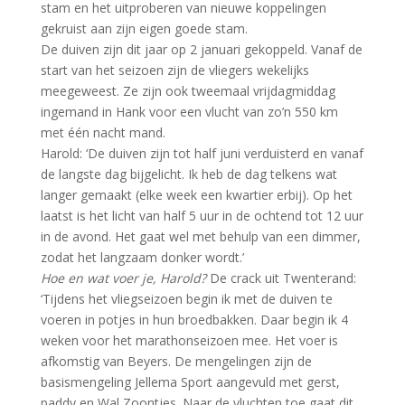
stam en het uitproberen van nieuwe koppelingen
gekruist aan zijn eigen goede stam.
De duiven zijn dit jaar op 2 januari gekoppeld. Vanaf de
start van het seizoen zijn de vliegers wekelijks
meegeweest. Ze zijn ook tweemaal vrijdagmiddag
ingemand in Hank voor een vlucht van zo’n 550 km
met één nacht mand.
Harold: ‘De duiven zijn tot half juni verduisterd en vanaf
de langste dag bijgelicht. Ik heb de dag telkens wat
langer gemaakt (elke week een kwartier erbij). Op het
laatst is het licht van half 5 uur in de ochtend tot 12 uur
in de avond. Het gaat wel met behulp van een dimmer,
zodat het langzaam donker wordt.’
Hoe en wat voer je, Harold?
De crack uit Twenterand:
‘Tijdens het vliegseizoen begin ik met de duiven te
voeren in potjes in hun broedbakken. Daar begin ik 4
weken voor het marathonseizoen mee. Het voer is
afkomstig van Beyers. De mengelingen zijn de
basismengeling Jellema Sport aangevuld met gerst,
paddy en Wal Zoontjes. Naar de vluchten toe gaat dit