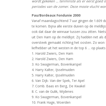
wordt gekeken … tenminste als er eerst goed 
periodes van de zomer. Deze mooie vlucht wordt
Pau/Bordeaux Fondunie 2000
Vanaf maandagochtend 7 uur gingen de 1.609 du
te komen. Bijna alle eerste duiven op de meldli
ook dat daar de winnaar tussen zou zitten. Niet
uit Den Ham op de meldlijst. Zij hadden net als d
oversteek gemaakt richting het oosten. Zo won 
liefhebber uit het westen in de top 6 … op plaats
1. Harold Zwiers, Den Ham
2. Harold Zwiers, Den Ham
3. Ko Swagerman, Bovenkarspel
4. Harry Kalter, IJsselmuiden
5. Harry Kalter, IJsselmuiden
6. Van Dijk- Van der Spek, Ter Apel
7. Comb. Baas en Berg, De Kwakel
8. C. van de Gulik, Wijdenes
9. Ko Swagerman, Bovenkarspel
10. Frank Hage, Woerden