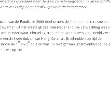
onderzoek is gedaan naar de weersomstandigheden in de verschill
 te vaak verplaatst en/of uitgesteld de laatste jaren.
iven van de FondUnie 2000-deelnemers de strijd aan om als snelste 
jst kwamen uit het Westelijk deel van Nederland. De verwachting was 
s was minder waar. Plotseling stonden er twee duiven van Harold Zwi
e eerste twee duiven van Harry Kalter uit IJsselmuiden op tijd de
e
e
Harold de 1
en 2
prijs en was Ko Swagerman uit Bovenkarspel de 
 3. De Top 10: