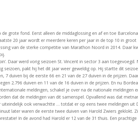
p de grote fond. Eerst alleen de middaglossing en af en toe Barcelona
atste 20 jaar wordt er meerdere keren per jaar in de top 10 in groot
ssing van de sterke competitie van Marathon Noord in 2014. Daar 
ij.
n’. Daar werd vorig seizoen St. Vincent in sector 3 aan toegevoegd.
g seizoen, pakt hij het dit jaar weer geweldig op. Hij startte dit seizo
, 7 duiven bij de eerste 66 en 21 van de 27 duiven in de prijzen. Daa
egen 2.796 duiven en 11 van de 16 duiven in de prijzen. En nu Borde
nternationale meldingen, schakel je over na de nationale meldingen e
 worden dat de meldingen van dit samenspel. Opvallend was dat metn
 uiteindelijk ook verwachtte … totdat er op eens twee meldingen uit
ut later waren de eerste twee duiven van Harold Zwiers geklokt. Zi
prestatie! In de avond had Harold er 12 van de 31 thuis. Een prachtige