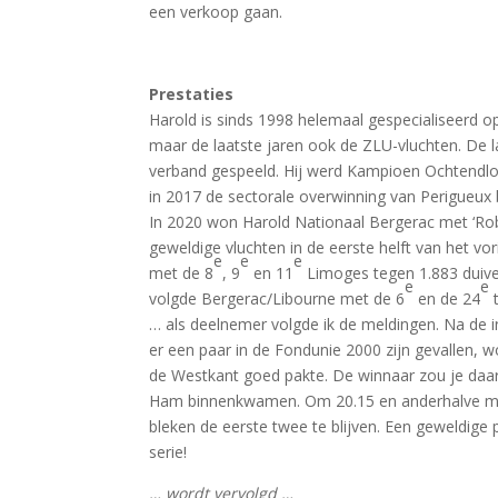
een verkoop gaan.
Prestaties
Harold is sinds 1998 helemaal gespecialiseerd o
maar de laatste jaren ook de ZLU-vluchten. De la
verband gespeeld. Hij werd Kampioen Ochtendlo
in 2017 de sectorale overwinning van Perigueux b
In 2020 won Harold Nationaal Bergerac met ‘Robi
geweldige vluchten in de eerste helft van het vori
e
e
e
met de 8
, 9
en 11
Limoges tegen 1.883 duiven
e
e
volgde Bergerac/Libourne met de 6
en de 24
t
… als deelnemer volgde ik de meldingen. Na de i
er een paar in de Fondunie 2000 zijn gevallen,
de Westkant goed pakte. De winnaar zou je daar
Ham binnenkwamen. Om 20.15 en anderhalve minu
bleken de eerste twee te blijven. Een geweldige 
serie!
… wordt vervolgd …