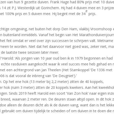
jzen van hun 9 gezette duiven. Frank Hage had 80% prijs met 10 duiv
 14 zit P.J. Westerdijk uit Gorinchem. Hij had 4 duiven mee en 3 prijze
e
met 100% prijs en 5 duiven mee. Hij begint met de 34
prijs.
achtige omgeving, net buiten het dorp Den Ham, vlakbij Vroomshoop 
en buitenland inmiddels. Vanaf het begin van Het Marathonduivenjour
het feit omdat er veel over zijn successen te schrijven valt. Metname
omeen te worden. Niet dat het daarvoor niet goed was, zeker niet, ma
n de laatste twee seizoen later meer.
?
Harold: ‘Als jongen van 10 jaar oud ben ik in 1979 begonnen en had
r echte rasduiven aangekocht waar ik veel succes mee heb gehad en 
 met een achtergrond van Jan Theelen (Het Stamkoppel ‘De 1336 met
6 is dat vooral de inbreng van ‘De Deugniet’).’
. Op het ene hok (13 meter bij 2,2 meter) zitten de 40 koppels,
r hok (ruim 3 meter) zitten de 20 koppels kwekers. Aan het kweekhok
en. Sinds 2019 heeft Harold een soort ‘Van Zon hok’ naar eigen inzi
breed, waarvan 2 meter ren. De deuren staan altijd open. In dit hok z
doe alleen de deuren dicht als ik de duiven vang, want dan is het lekk
d gebruikt om duiven tijdelijk te scheiden of om duiven in te doen die 