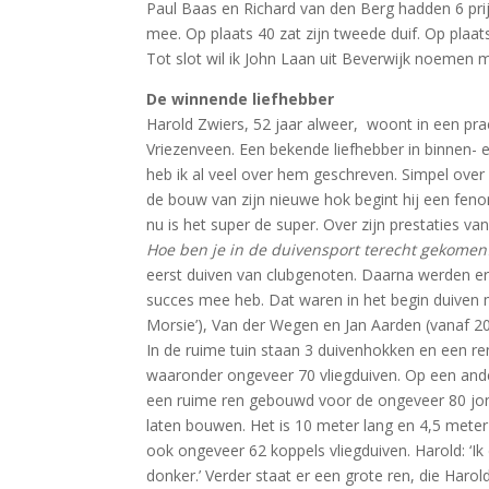
Paul Baas en Richard van den Berg hadden 6 pri
mee. Op plaats 40 zat zijn tweede duif. Op plaats
Tot slot wil ik John Laan uit Beverwijk noemen 
De winnende liefhebber
Harold Zwiers, 52 jaar alweer, woont in een pr
Vriezenveen. Een bekende liefhebber in binnen- 
heb ik al veel over hem geschreven. Simpel over 
de bouw van zijn nieuwe hok begint hij een fen
nu is het super de super. Over zijn prestaties va
Hoe ben je in de duivensport terecht gekomen
eerst duiven van clubgenoten. Daarna werden e
succes mee heb. Dat waren in het begin duiven
Morsie’), Van der Wegen en Jan Aarden (vanaf 200
In de ruime tuin staan 3 duivenhokken en een ren
waaronder ongeveer 70 vliegduiven. Op een ande
een ruime ren gebouwd voor de ongeveer 80 jong
laten bouwen. Het is 10 meter lang en 4,5 meter 
ook ongeveer 62 koppels vliegduiven. Harold: ‘Ik 
donker.’ Verder staat er een grote ren, die Harol