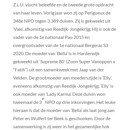
Z.L.U. vlucht beleefde en de tweede grote opdracht
van haar leven. Vorig jaar won zij op Perigueux de
348e NPO tegen 3.389 duiven. Zij is gekweekt uit
‘Vale’, afkomstig van Reedijk-Jongekrijg. Hij is ook de
vader van de 1e nationaal Pau 2015 en
overgrootvader van de 1e nationaal Bergerac S3
2020. De moeder van ‘Bella’ is in Harderwijk
gekweekt uit ‘Supreme 80’ (Zoon Super Vanoppen x
“Fatih”) uit een samenkweek met Jaap van der
Velden. De grootmoeder aan moederszijde is ‘Elly’,
eveneens afkomstig van Reedijk-Jongekrijg. ‘Elly’ is
ook moeder van ‘Lady Karma’. Deze duivin won
e
tweemaal de 3
NPO op drie inkorvingen. Het leuke
hieraan is dat de moeder van ‘Bella’ als laat jong aan
Peter en Wulfert ter Beek is geschonken. Door de
samenwerking is zij weer in het gezamenlijke hok