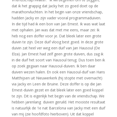
dat ik het grappig dat Jacky het zo goed doet op de
marathonvluchten. In het begin van onze vriendschap,
hadden Jacky en zijn vader vooral programmaduiven.
In die tijd had ik een bon van Jan Ernest. Ik was wat laat
met ophalen. Jan was dat met me eens, maar zei: Ik
heb nog een doffer voor je. Dat bleek later een grote
duivin te zijn. Deze duif vloog best goed. In deze grote
duivin zat heel ver weg een duif van Jan Hausoul (De
Elza). Jan Ernest had zelf geen grote duiven, dus zag ik
in die duif het soort van Hausoul terug. Dus toen ben ik
op zoek gegaan naar Hausoul-duiven. Ik ben daar
duiven wezen halen. En ook een Hausoul-duif van Hans
Matthijsen uit Nieuwerkerk (hij stopte met overnacht)
via Jacky en Leen de Bruine. Deze doffer is op die Jan
Ernest-duivin gezet en dat bleek later een goed koppel
te zijn. Dit is eigenlijk het begin van de vriendschap. We
hebben jarenlang duiven geruild. Het mooiste resultaat
is natuurlijk de 1e nat Barcelona van Jacky met een duif
van mij (zie hoofdfoto hierboven). Uit dat koppel