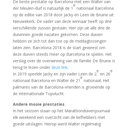
De beste prestatie op Barcelona met een Walter van
e
der Meulen-duif is natuurlijk de 1
nationaal Barcelona
op de editie van 2018 door Jacky en Leen de Bruine uit
Nieuwekerk. De vader van deze winnaar heeft op drie
verschillende zussen gestaan. Hier zijn uit alle drie de
duivinnen goede nazaten gekomen. Deze duiven
hebben ze zich tot dan toe op de middaglossingen
laten zien. Barcelona 2018 is de start geweest om
deze duiven steeds meer op Barcelona te spelen. Het
verslag over de overwinning van de familie De Bruine is
terug te lezen onder
deze link
.
e
e
In 2019 speelde Jacky en zijn vader Leen de 2
en 26
e
nationaal Barcelona en Walter de 21
nationaal. Het
palmares van de Barcelona-vrienden is groeiende op
de Internationale Topvlucht.
Andere mooie prestaties
In het seizoen staan op het Marathonduivenjournaal
elk weekend een overzicht van de liefhebbers met
goede uitslagen. Hierop werd Walter regelmatig