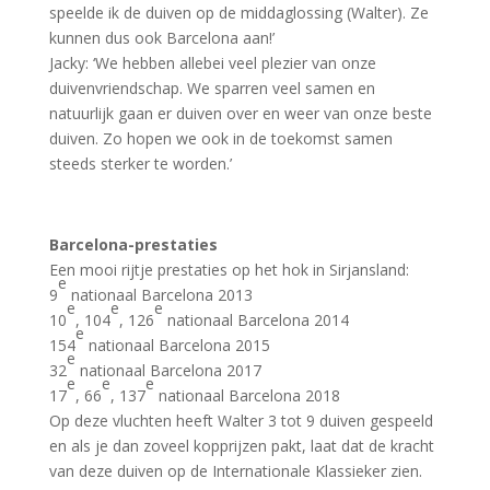
speelde ik de duiven op de middaglossing (Walter). Ze
kunnen dus ook Barcelona aan!’
Jacky: ‘We hebben allebei veel plezier van onze
duivenvriendschap. We sparren veel samen en
natuurlijk gaan er duiven over en weer van onze beste
duiven. Zo hopen we ook in de toekomst samen
steeds sterker te worden.’
Barcelona-prestaties
Een mooi rijtje prestaties op het hok in Sirjansland:
e
9
nationaal Barcelona 2013
e
e
e
10
, 104
, 126
nationaal Barcelona 2014
e
154
nationaal Barcelona 2015
e
32
nationaal Barcelona 2017
e
e
e
17
, 66
, 137
nationaal Barcelona 2018
Op deze vluchten heeft Walter 3 tot 9 duiven gespeeld
en als je dan zoveel kopprijzen pakt, laat dat de kracht
van deze duiven op de Internationale Klassieker zien.