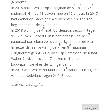
genoemd:
e
e
e
In 2015 pakte Walter op Perpignan de 5
, 8
en 26
nationaal. Hij had 13 duiven mee en 10 prijzen. In 2017
had Walter op Barcelona 4 duiven mee en 3 prijzen,
e
beginnend met de 32
nationaal.
e
In 2018 won hij de 4
nat. Bordeaux in sector 1 tegen
e
9.852 duiven. Deze duivin is een halfzus van de 1
nationaal Barcelona 2018 van Jacky en Leen de Bruine.
e
e
In hetzelfde jaar pakte hij de 7
en 8
nationaal
Perigueux tegen 4.921 duiven. Op Barcelona 2018 had
Walter 9 duiven mee en 7 prijzen met de drie
kopprijzen, die al eerder zijn genoemd.
e
In 2019 won Walter natuurlijk de 1
nationaal Bergerac
van heel Nederland tegen 24.043 duiven.
… wordt vervolgd …