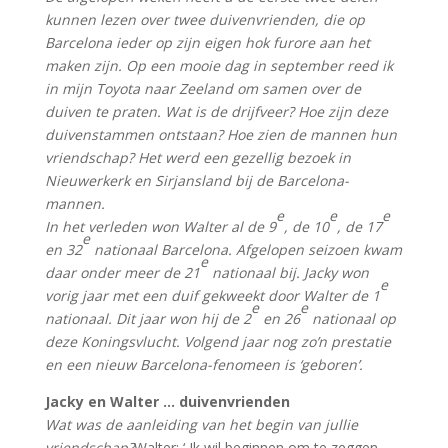
kunnen lezen over twee duivenvrienden, die op
Barcelona ieder op zijn eigen hok furore aan het
maken zijn. Op een mooie dag in september reed ik
in mijn Toyota naar Zeeland om samen over de
duiven te praten. Wat is de drijfveer? Hoe zijn deze
duivenstammen ontstaan? Hoe zien de mannen hun
vriendschap? Het werd een gezellig bezoek in
Nieuwerkerk en Sirjansland bij de Barcelona-
mannen.
e
e
e
In het verleden won Walter al de 9
, de 10
, de 17
e
en 32
nationaal Barcelona. Afgelopen seizoen kwam
e
daar onder meer de 21
nationaal bij. Jacky won
e
vorig jaar met een duif gekweekt door Walter de 1
e
e
nationaal. Dit jaar won hij de 2
en 26
nationaal op
deze Koningsvlucht. Volgend jaar nog zo’n prestatie
en een nieuw Barcelona-fenomeen is ‘geboren’.
Jacky en Walter … duivenvrienden
Wat was de aanleiding van het begin van jullie
vriendschap?
Walter: ‘ Ik wil beginnen om te zeggen,