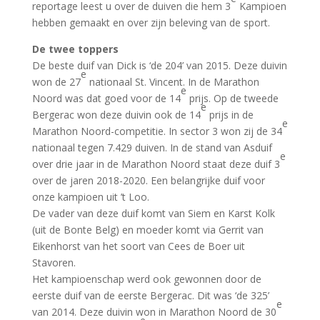
reportage leest u over de duiven die hem 3
Kampioen
hebben gemaakt en over zijn beleving van de sport.
De twee toppers
De beste duif van Dick is ‘de 204’ van 2015. Deze duivin
e
won de 27
nationaal St. Vincent. In de Marathon
e
Noord was dat goed voor de 14
prijs. Op de tweede
e
Bergerac won deze duivin ook de 14
prijs in de
e
Marathon Noord-competitie. In sector 3 won zij de 34
nationaal tegen 7.429 duiven. In de stand van Asduif
e
over drie jaar in de Marathon Noord staat deze duif 3
over de jaren 2018-2020. Een belangrijke duif voor
onze kampioen uit ’t Loo.
De vader van deze duif komt van Siem en Karst Kolk
(uit de Bonte Belg) en moeder komt via Gerrit van
Eikenhorst van het soort van Cees de Boer uit
Stavoren.
Het kampioenschap werd ook gewonnen door de
eerste duif van de eerste Bergerac. Dit was ‘de 325’
e
van 2014. Deze duivin won in Marathon Noord de 30