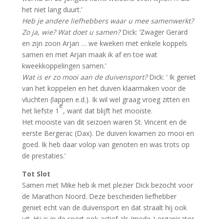
het niet lang duurt.’
Heb je andere liefhebbers waar u mee samenwerkt?
Zo ja, wie? Wat doet u samen?
Dick: ‘Zwager Gerard
en zijn zoon Arjan … we kweken met enkele koppels
samen en met Arjan maak ik af en toe wat
kweekkoppelingen samen.’
Wat is er zo mooi aan de duivensport?
Dick: ‘ Ik geniet
van het koppelen en het duiven klaarmaken voor de
vluchten (lappen e.d.). Ik wil wel graag vroeg zitten en
e
het liefste 1
, want dat blijft het mooiste.
Het mooiste van dit seizoen waren St. Vincent en de
eerste Bergerac (Dax). De duiven kwamen zo mooi en
goed. Ik heb daar volop van genoten en was trots op
de prestaties.’
Tot Slot
Samen met Mike heb ik met plezier Dick bezocht voor
de Marathon Noord. Deze bescheiden liefhebber
geniet echt van de duivensport en dat straalt hij ook
uit. Hij is in de sport ook actief als (mede-) organisator