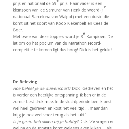
e
prijs en nationaal de 59
prijs. Haar vader is een
e
kleinzoon van ‘de Samurai’ van Henk de Weerd (1
nationaal Barcelona van Walpot) met een duivin die
komt uit het soort van Koop Kiekenbelt en Cees de
Boer.
e
Met twee van deze toppers word je 3
Kampioen. De
lat om op het podium van de Marathon Noord-
competitie te komen ligt dus hoog! Dick is het gelukt!
De Beleving
Hoe beleef je de duivensport?
Dick: ‘Gedreven en het
is verder een heerlijke ontspanning. Ik ben er in de
zomer best druk mee. In de vluchtperiode ben ik best
wel heel gedreven en kost het veel tijd … maar dan
krijg je ook veel voor terug als het lukt.’
Is je gezin betrokken bij je hobby?
Dick: ‘Ze vragen er
wel na en de jongste komt weleens even kijken … als