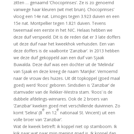
zitten … genaamd ‘Chocoprinses’. Ze is zo genoemd
vanwege haar kleuren (wit met bruin). Chocoprinses’
vloog een 14e nat. Limoges tegen 3.923 duiven en een
15e nat. Montpellier tegen 1.821 duiven. Tevens
tweemaal een eerste in het NIC. Helaas hebben we
deze duif verspeeld. Dit is de reden dat er 3 late doffers
uit deze duif naar het kweekhok verhuisden. Een van
deze doffers is de vaalbonte ‘Zanzibar’. In 2013 hebben
we deze duif gekoppeld aan een duif van Sjaak
Buwalda. Deze duif was een dochter uit de ‘Melinda’
van Sjaak en deze kreeg de naam ‘Marijke’. Vernoemd
naar de vrouw des huizes. Uit dit topkoppel (goed maal
goed) werd ‘Roos’ geboren. Sindsdien is ‘Zanzibar’ de
stamvader van de Rekker-Westra stam. ‘Roos’ is de
dubbele afdelings-winnares. Ook de 2 broers van
‘Zanzibar’ kweken goed met verschillende duivinnen. Zo
e
e
komt ‘Selina’ (8
en 12
nationaal St. Vincent) uit een
volle broer van ‘Zanzibar’.
Wat de kweek betreft: ik koppel niet op stamboom. Ik
kijk naar wat naar mijn mening goed is. Ik koppel dan