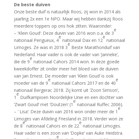
De beste duiven
Onze beste duif is natuurlijk Roos, zij won in 2014 als
jaarling 2x een 1e NPO. Maar wij hebben dankzij Roos
meerdere toppers op ons hok zitten. Waaronder:
e
– ‘Klein Goud’: Deze duivin van 2016 won o.a. de 3
e
e
nationaal Perigueux, 4
nationaal Dax en 12
nationaal
e
Limoges. Ze was in 2018 3
Beste Marathonduif van
Nederland. Haar vader is ook de vader van ‘Janneke’,
e
die de 9
nationaal Cahors 2014 won. In deze goede
kweekdoffer zit onder meer het bloed van de duiven
van Jan Ernest. De moeder van ‘Klein Goud’ is ook
e
e
moeder van de 9
nationaal Cahors 2017 en de 40
nationaal Bergerac 2018. Zij komt uit ‘Zoon Simson’,
e
1
Duifkampioen Noordelijke Unie en een dochter van
e
‘Zwart Goud’ met ‘Doutzen’ (1
nationaal Ruffec 2006).
e
– ’ Lisa’: Deze duivin van 2016 won onder meer de 1
Limoges van Afdeling Friesland in 2018. Verder won ze
e
e
de 8
nationaal Cahors en de 22
nationaal Limoges.
Haar vader is een zoon van ‘Dopke’ van Auke Heidstra.
e