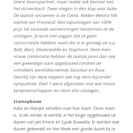
latere levenspartner, maar raakte ook besmet met
het duivenbacil. Twee vliegen in één klap voor Auke.
De laatste seizoenen is de Comb. Rekker-Westra hét
tophok van Friesland. Met topuitslagen van 100%
prijs tot sectorale overwinningen bestormen ze de
uitslagen. Je kunt niet zeggen dat ze geen
concurrentie hebben, want die is er genoeg uit o.a.
Balk, Bant, Oosterwolde en Staphorst. Deze man-
vrouw combinatie hebben de laatste jaren dan ook
een geweldige stam opgebouwd rondom de
inmiddels wereldberoemde Zanzibar en Roos.
Daarbij zijn deze toppers ook nog eens bijzonder
sympathiek. Deel 1 werd afgesloten met wat mooie
kampioenschappen en idem dito uitslagen.
Stamopbouw
Auke en Marijke vertellen over hun stam: ‘Onze stam
is, zoals eerder al verteld, in het begin opgebouwd uit
duiven van Jan Ernest en Sjaak Buwalda. Er werden wat
duiven gekweekt en hier bleek een goede duivin bij te