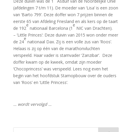
Deze duivin was de 1
Asduif van de Noordelijke Unie
(afdelingen 7 t/m 11). De moeder van ‘Lisa’ is een zoon
van ‘Barto 799’. Deze doffer won 7 prijzen binnen de
eerste 65 van Afdeling Friesland en als kers op de taart
e
e
de 192
nationaal Barcelona (1
NIC van Drachten).
– ‘Little Princes’: Deze duivin van 2015 won onder meer
e
de 24
nationaal Dax. Zij is een volle zus van ‘Roos’.
Helaas is zij op één van de marathonvluchten
verspeeld. Haar vader is stamvader ‘Zanzibar’. Deze
doffer kwam op de kweek, omdat zijn moeder
‘Chocoprincess’ was verspeeld. Lees nog even het
begin van het hoofdstuk Stamopbouw over de ouders
van ‘Roos’ en ‘Little Princess’.
… wordt vervolgd …