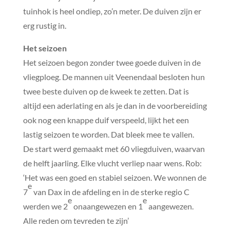
tuinhok is heel ondiep, zo’n meter. De duiven zijn er
erg rustig in.
Het seizoen
Het seizoen begon zonder twee goede duiven in de
vliegploeg. De mannen uit Veenendaal besloten hun
twee beste duiven op de kweek te zetten. Dat is
altijd een aderlating en als je dan in de voorbereiding
ook nog een knappe duif verspeeld, lijkt het een
lastig seizoen te worden. Dat bleek mee te vallen.
De start werd gemaakt met 60 vliegduiven, waarvan
de helft jaarling. Elke vlucht verliep naar wens. Rob:
‘Het was een goed en stabiel seizoen. We wonnen de
e
7
van Dax in de afdeling en in de sterke regio C
e
e
werden we 2
onaangewezen en 1
aangewezen.
Alle reden om tevreden te zijn’