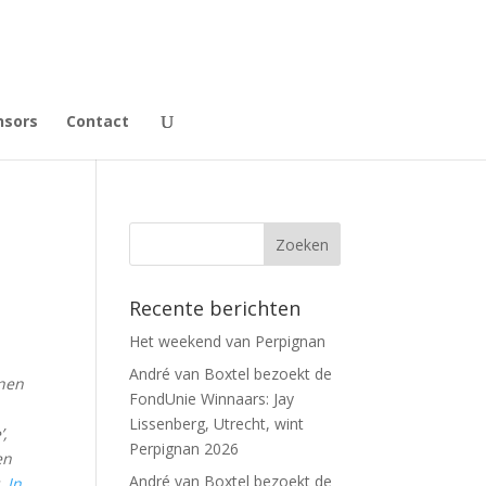
nsors
Contact
Recente berichten
Het weekend van Perpignan
André van Boxtel bezoekt de
nnen
FondUnie Winnaars: Jay
Lissenberg, Utrecht, wint
’,
Perpignan 2026
en
André van Boxtel bezoekt de
t.
In