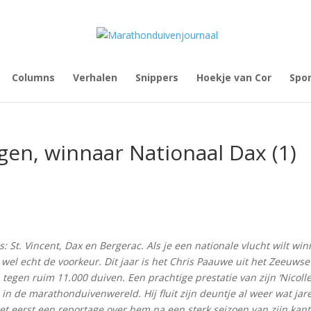
Columns
Verhalen
Snippers
Hoekje van Cor
Spo
gen, winnaar Nationaal Dax (1)
: St. Vincent, Dax en Bergerac. Als je een nationale vlucht wilt wi
 wel echt de voorkeur. Dit jaar is het Chris Paauwe uit het Zeeuwse
egen ruim 11.000 duiven. Een prachtige prestatie van zijn ‘Nicolle
in de marathonduivenwereld. Hij fluit zijn deuntje al weer wat jar
et eerst een reportage over hem na een sterk seizoen van zijn kan