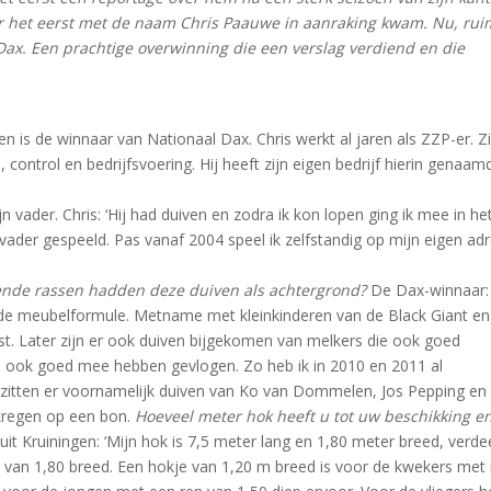
or het eerst met de naam Chris Paauwe in aanraking kwam. Nu, rui
t Dax. Een prachtige overwinning die een verslag verdiend en die
n is de winnaar van Nationaal Dax. Chris werkt al jaren als ZZP-er. Zi
control en bedrijfsvoering. Hij heeft zijn eigen bedrijf hierin genaam
n vader. Chris: ‘Hij had duiven en zodra ik kon lopen ging ik mee in he
vader gespeeld. Pas vanaf 2004 speel ik zelfstandig op mijn eigen ad
nde rassen hadden deze duiven als achtergrond?
De Dax-winnaar: 
de meubelformule. Metname met kleinkinderen van de Black Giant e
t. Later zijn er ook duiven bijgekomen van melkers die ook goed
rs ook goed mee hebben gevlogen. Zo heb ik in 2010 en 2011 al
r zitten er voornamelijk duiven van Ko van Dommelen, Jos Pepping en
kregen op een bon.
Hoeveel meter hok heeft u tot uw beschikking e
uit Kruiningen: ‘Mijn hok is 7,5 meter lang en 1,80 meter breed, verde
n van 1,80 breed. Een hokje van 1,20 m breed is voor de kwekers met