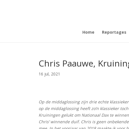
Home
Reportages
Chris Paauwe, Kruinin
16 jul, 2021
Op de middaglossing zijn drie echte klassiekers
op de middaglossing heeft zo’n klassieker toch
Kruiningen gelukt om Nationaal Dax te winnen t
Chris’ winnende duif. Chris is geen onbekende 
mee. In het voorjaar van 2018 maakte ik voor h