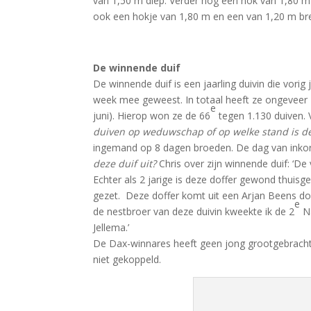
van 1,50 m diep. Verder nog een hok van 1,80 m 
ook een hokje van 1,80 m en een van 1,20 m br
De winnende duif
De winnende duif is een jaarling duivin die vorig
week mee geweest. In totaal heeft ze ongeveer
e
juni). Hierop won ze de 66
tegen 1.130 duiven. 
duiven op weduwschap of op welke stand is d
ingemand op 8 dagen broeden. De dag van inkorv
deze duif uit?
Chris over zijn winnende duif: ‘De
Echter als 2 jarige is deze doffer gewond thui
gezet. Deze doffer komt uit een Arjan Beens doff
e
de nestbroer van deze duivin kweekte ik de 2
Na
Jellema.’
De Dax-winnares heeft geen jong grootgebracht.
niet gekoppeld.