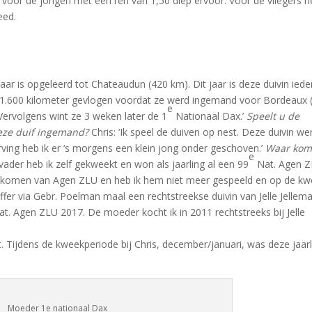
voor de jongen met een ren van 1,50 diep ervoor. Voor de vliegers h
eed.
 jaar is opgeleerd tot Chateaudun (420 km). Dit jaar is deze duivin iede
 1.600 kilometer gevlogen voordat ze werd ingemand voor Bordeaux 
e
Vervolgens wint ze 3 weken later de 1
Nationaal Dax.’
Speelt u de
eze duif ingemand?
Chris: ‘Ik speel de duiven op nest. Deze duivin we
ing heb ik er ‘s morgens een klein jong onder geschoven.’
Waar kom
e
 vader heb ik zelf gekweekt en won als jaarling al een 99
Nat. Agen Z
sgekomen van Agen ZLU en heb ik hem niet meer gespeeld en op de k
er via Gebr. Poelman maal een rechtstreekse duivin van Jelle Jellema
t. Agen ZLU 2017. De moeder kocht ik in 2011 rechtstreeks bij Jelle
 Tijdens de kweekperiode bij Chris, december/januari, was deze jaarl
Moeder 1e nationaal Dax