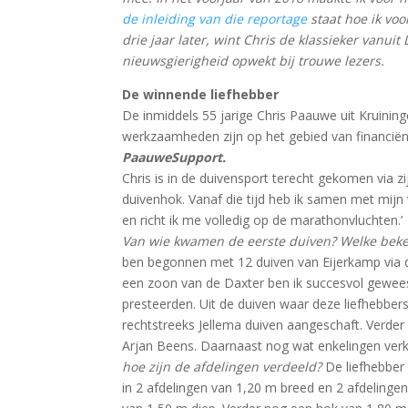
de inleiding van die reportage
staat hoe ik vo
drie jaar later, wint Chris de klassieker vanui
nieuwsgierigheid opwekt bij trouwe lezers.
De winnende liefhebber
De inmiddels 55 jarige Chris Paauwe uit Kruininge
werkzaamheden zijn op het gebied van financiën, 
PaauweSupport.
Chris is in de duivensport terecht gekomen via zij
duivenhok. Vanaf die tijd heb ik samen met mijn 
en richt ik me volledig op de marathonvluchten.’
Van wie kwamen de eerste duiven? Welke beke
ben begonnen met 12 duiven van Eijerkamp via 
een zoon van de Daxter ben ik succesvol gewees
presteerden. Uit de duiven waar deze liefhebbe
rechtstreeks Jellema duiven aangeschaft. Verde
Arjan Beens. Daarnaast nog wat enkelingen ver
hoe zijn de afdelingen verdeeld?
De liefhebber 
in 2 afdelingen van 1,20 m breed en 2 afdelinge