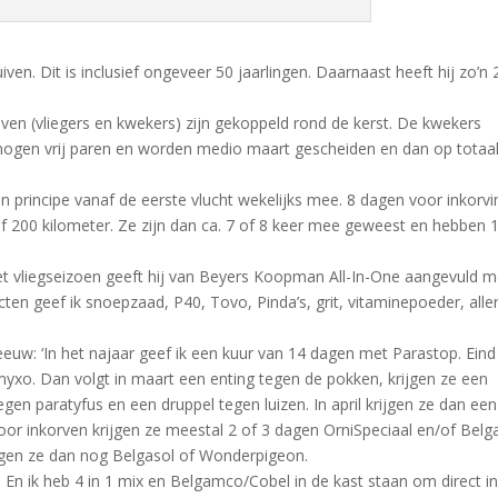
ven. Dit is inclusief ongeveer 50 jaarlingen. Daarnaast heeft hij zo’n 
uiven (vliegers en kwekers) zijn gekoppeld rond de kerst. De kwekers
s mogen vrij paren en worden medio maart gescheiden en dan op totaa
in principe vanaf de eerste vlucht wekelijks mee. 8 dagen voor inkorvi
f 200 kilometer. Ze zijn dan ca. 7 of 8 keer mee geweest en hebben 
 het vliegseizoen geeft hij van Beyers Koopman All-In-One aangevuld m
cten geef ik snoepzaad, P40, Tovo, Pinda’s, grit, vitaminepoeder, aller
uw: ‘In het najaar geef ik een kuur van 14 dagen met Parastop. Eind
xo. Dan volgt in maart een enting tegen de pokken, krijgen ze een
gen paratyfus en een druppel tegen luizen. In april krijgen ze dan een
oor inkorven krijgen ze meestal 2 of 3 dagen OrniSpeciaal en/of Belg
ijgen ze dan nog Belgasol of Wonderpigeon.
n ik heb 4 in 1 mix en Belgamco/Cobel in de kast staan om direct in