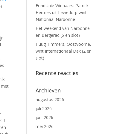
FondUnie Winnaars: Patrick
m
Hermes uit Lewedorp wint
Nationaal Narbonne
Het weekend van Narbonne
en Bergerac (6 en slot)
jn
Huug Timmers, Oostvoorne,
d
wint Internationaal Dax (2 en
slot)
t
res
Recente reacties
‘Ik
n met
Archieven
augustus 2026
juli 2026
n
juni 2026
eld
mei 2026
 ren