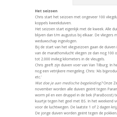
Het seizoen
Chris start het seizoen met ongeveer 100 vliegdui
koppels kweekduiven.
Het seizoen start eigenlijk met de kweek. Alle d
blijven dan t/m augustus bij elkaar. De vlieger
weduwschap ingevlogen.
Bij de start van het vliegseizoen gaan de duiven 
van de marathonvlucht vliegen ze dan nog 100 o
tot 2.000 invlieg kilometers in de vleugels.
Chris geeft zijn duiven voer van Van Tilburg. In
nog een vetrijkere mengeling. Chris: ‘Als bijprodu
etc.’
Wat doe je aan medische begeleiding?
Onze Zee
november worden alle duiven geënt tegen Paramy
worm pil en een druppel in de bek (ParaBoost) te
kuurtje tegen het geel met BS. In het weekend v
voor de luchtwegen. De laatste 1 of 2 dagen kr
De jonge duiven worden geënt tegen de pokken. E