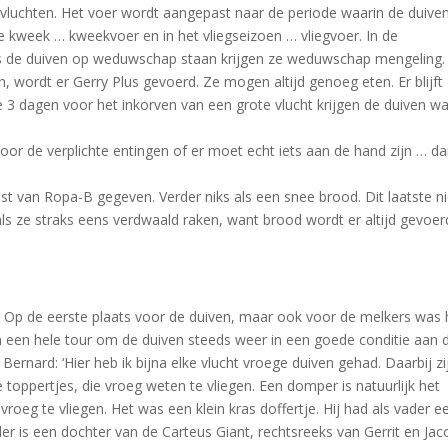
vluchten. Het voer wordt aangepast naar de periode waarin de duive
e kweek … kweekvoer en in het vliegseizoen … vliegvoer. In de
ls de duiven op weduwschap staan krijgen ze weduwschap mengeling.
en, wordt er Gerry Plus gevoerd. Ze mogen altijd genoeg eten. Er blijft
e 3 dagen voor het inkorven van een grote vlucht krijgen de duiven wa
or de verplichte entingen of er moet echt iets aan de hand zijn … da
t van Ropa-B gegeven. Verder niks als een snee brood. Dit laatste ni
 ze straks eens verdwaald raken, want brood wordt er altijd gevoer
 Op de eerste plaats voor de duiven, maar ook voor de melkers was 
oen een hele tour om de duiven steeds weer in een goede conditie aan 
. Bernard: ‘Hier heb ik bijna elke vlucht vroege duiven gehad. Daarbij zi
oppertjes, die vroeg weten te vliegen. Een domper is natuurlijk het
r vroeg te vliegen. Het was een klein kras doffertje. Hij had als vader e
 is een dochter van de Carteus Giant, rechtsreeks van Gerrit en Jac