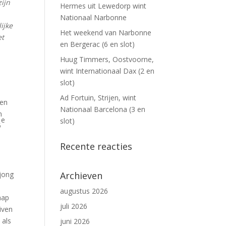
ijn
Hermes uit Lewedorp wint
Nationaal Narbonne
ijke
Het weekend van Narbonne
et
en Bergerac (6 en slot)
Huug Timmers, Oostvoorne,
wint Internationaal Dax (2 en
slot)
Ad Fortuin, Strijen, wint
en
Nationaal Barcelona (3 en
n
e
slot)
5
Recente reacties
 jong
Archieven
augustus 2026
hap
juli 2026
uiven
 als
juni 2026