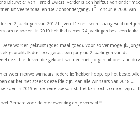
ens Blauwtje’ van Harold Zwiers. Verder is een halfzus van onder me
e
nen uit Veenendaal en ‘De Zonsondergang’, 1
Fondunie 2000 van
r en 2 jaarlingen van 2017 blijven. De rest wordt aangevuld met jo
fers om te spelen. In 2019 heb ik dus met 24 jaarlingen best een leuke
 Deze worden gekruist (goed maal goed). Voor zo ver mogelijk. Jong
ek gebruikt. Ik durf ook gerust een jong uit 2 jaarlingen van de
 veel dezelfde duiven die gekruist worden met jongen uit prestatie dui
en er weer nieuwe winnaars. Iedere liefhebber hoopt op het beste. All
en dat het niet steeds dezelfde zijn. Aan alle winnaars van 2018 …
ig seizoen in 2019 en de verre toekomst. Het kan toch zo mooi zijn … 
e wel Bernard voor de medewerking en je verhaal !!!