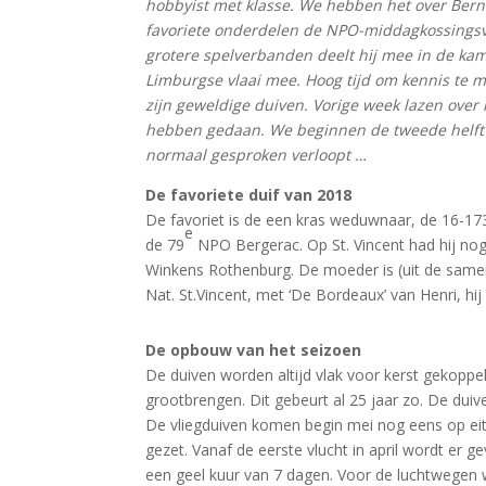
hobbyist met klasse. We hebben het over Bern
favoriete onderdelen de NPO-middagkossingsvl
grotere spelverbanden deelt hij mee in de kamp
Limburgse vlaai mee. Hoog tijd om kennis te
zijn geweldige duiven. Vorige week lazen over
hebben gedaan. We beginnen de tweede helft m
normaal gesproken verloopt …
De favoriete duif van 2018
De favoriet is de een kras weduwnaar, de 16-173
e
de 79
NPO Bergerac. Op St. Vincent had hij nog 
Winkens Rothenburg. De moeder is (uit de samen
Nat. St.Vincent, met ‘De Bordeaux’ van Henri, hij
De opbouw van het seizoen
De duiven worden altijd vlak voor kerst gekoppel
grootbrengen. Dit gebeurt al 25 jaar zo. De duive
De vliegduiven komen begin mei nog eens op e
gezet. Vanaf de eerste vlucht in april wordt er g
een geel kuur van 7 dagen. Voor de luchtwegen 