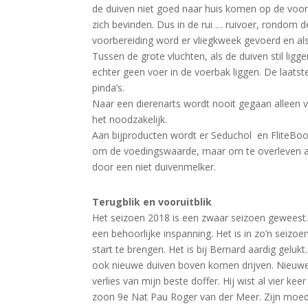
de duiven niet goed naar huis komen op de voor
zich bevinden. Dus in de rui … ruivoer, rondom d
voorbereiding word er vliegkweek gevoerd en a
Tussen de grote vluchten, als de duiven stil ligg
echter geen voer in de voerbak liggen. De laatst
pinda’s.
Naar een dierenarts wordt nooit gegaan alleen vo
het noodzakelijk.
Aan bijproducten wordt er Seduchol en FliteBoos
om de voedingswaarde, maar om te overleven als
door een niet duivenmelker.
Terugblik en vooruitblik
Het seizoen 2018 is een zwaar seizoen geweest.
een behoorlijke inspanning. Het is in zo’n seiz
start te brengen. Het is bij Bernard aardig gelukt
ook nieuwe duiven boven komen drijven. Nieuwe t
verlies van mijn beste doffer. Hij wist al vier kee
zoon 9e Nat Pau Roger van der Meer. Zijn moeder