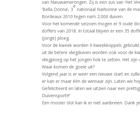
van Nieuwamerongen. Zij is een zus van ‘Het Ve
e
‘Bella Donna’, 3
nationaal Narbonne van de man
Bordeaux 2010 tegen ruim 2.000 duiven.
Voor het komende seizoen mogen er 9 oude doffe
doffers van 2018. In totaal blijven er een 35 dof
(jonge) ploeg.
Voor de kweek worden 9 kweekkoppels gebruikt.
uit de betere vliegduiven worden ook voor de kwe
vliegploeg op het jongen hok te zetten. Het zijn
Waar komen de goeie uit?
Volgend jaar is er weer een nieuwe start en zull
er kan er maar één de winnaar zijn. Laten we hop
Gefeliciteerd en laten we uitzien naar een prett
Duivensport!!!’
Een mooier slot kan ik er niet aanbreien. Dank j