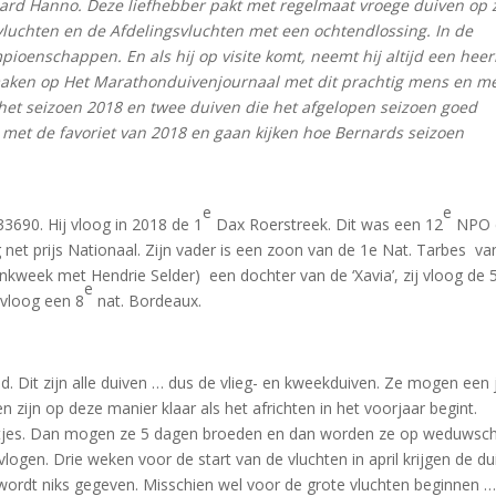
ard Hanno. Deze liefhebber pakt met regelmaat vroege duiven op z
uchten en de Afdelingsvluchten met een ochtendlossing. In de
ioenschappen. En als hij op visite komt, neemt hij altijd een heerl
 maken op Het Marathonduivenjournaal met dit prachtig mens en m
 het seizoen 2018 en twee duiven die het afgelopen seizoen goed
et de favoriet van 2018 en gaan kijken hoe Bernards seizoen
e
e
3690. Hij vloog in 2018 de 1
Dax Roerstreek. Dit was een 12
NPO 
net prijs Nationaal. Zijn vader is een zoon van de 1e Nat. Tarbes va
kweek met Hendrie Selder) een dochter van de ‘Xavia’, zij vloog de 
e
 vloog een 8
nat. Bordeaux.
d. Dit zijn alle duiven … dus de vlieg- en kweekduiven. Ze mogen een
n zijn op deze manier klaar als het africhten in het voorjaar begint.
itjes. Dan mogen ze 5 dagen broeden en dan worden ze op weduwsc
evlogen. Drie weken voor de start van de vluchten in april krijgen de d
wordt niks gegeven. Misschien wel voor de grote vluchten beginnen …