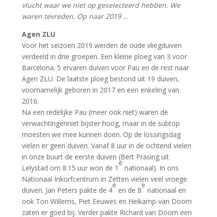
vlucht waar we niet op geselecteerd hebben. We
waren tevreden. Op naar 2019 …
Agen ZLU
Voor het seizoen 2019 werden de oude vliegduiven
verdeeld in drie groepen. Een kleine ploeg van 3 voor
Barcelona. 5 ervaren duiven voor Pau en de rest naar
Agen ZLU. De laatste ploeg bestond uit 19 duiven,
voornamelijk geboren in 2017 en een enkeling van
2016.
Na een redelijke Pau (meer ook niet) waren de
verwachtingenniet bijster hoog, maar in de subtop
moesten we mee kunnen doen. Op de lossingsdag
vielen er geen duiven. Vanaf 8 uur in de ochtend vielen
in onze buurt de eerste duiven (Bert Prasing uit
e
Lelystad om 8.15 uur won de 1
nationaal). In ons
Nationaal Inkorfcentrum in Zetten vielen veel vroege
e
e
duiven. Jan Peters pakte de 4
en de 8
nationaal en
ook Ton Willems, Piet Eeuwes en Heikamp-van Doorn
zaten er goed bij. Verder pakte Richard van Doorn een