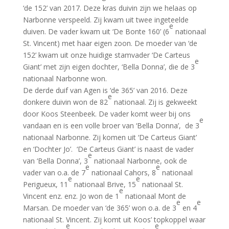
‘de 152’ van 2017. Deze kras duivin zijn we helaas op
Narbonne verspeeld. Zij kwam uit twee ingeteelde
e
duiven. De vader kwam uit ‘De Bonte 160’ (6
nationaal
St. Vincent) met haar eigen zoon. De moeder van ‘de
152’ kwam uit onze huidige stamvader ‘De Carteus
e
Giant’ met zijn eigen dochter, ‘Bella Donna’, die de 3
nationaal Narbonne won.
De derde duif van Agen is ‘de 365’ van 2016. Deze
e
donkere duivin won de 82
nationaal. Zij is gekweekt
door Koos Steenbeek. De vader komt weer bij ons
e
vandaan en is een volle broer van ‘Bella Donna’, de 3
nationaal Narbonne. Zij komen uit ‘De Carteus Giant’
en ‘Dochter Jo’. ‘De Carteus Giant’ is naast de vader
e
van ‘Bella Donna’, 3
nationaal Narbonne, ook de
e
e
vader van o.a. de 7
nationaal Cahors, 8
nationaal
e
e
Perigueux, 11
nationaal Brive, 15
nationaal St.
e
Vincent enz. enz. Jo won de 1
nationaal Mont de
e
e
Marsan. De moeder van ‘de 365’ won o.a. de 3
en 4
nationaal St. Vincent. Zij komt uit Koos’ topkoppel waar
e
e