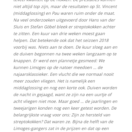
niet altijd top zijn, maar de resultaten op St. Vincent
(middaglossing) en Pau waren ruim onder de maat.
Na veel onderzoeken uitgevoerd door Hans van der
Sluis en Stefan Göbel bleek er streptokokken achter
te zitten. Een kuur van drie weken moest gaan
helpen. Dat betekende ook dat het seizoen 2018
voorbij was. Niets aan te doen. De kuur sloeg aan en
de duiven begonnen na twee weken langzaam op te
knappen. Er werd een plannetje gesmeed: We
kunnen Limoges op de natoer meedoen … de
najaarsklassieker. Een vlucht die we normaal nooit
meer zouden vliegen. Het is namelijk een
middaglossing en nog een korte ook. Duiven worden
de nacht in gejaagd, want ze zijn na een uurtje of
acht vliegen niet moe. Maar goed … de jaarlingen en
tweejarigen konden nog een keer getest worden. De
belangrijkste vraag voor ons: Zijn ze hersteld van
streptokokken? Dat waren ze. Bijna de helft van de
Limoges-gangers zat in de prijzen en dat op een