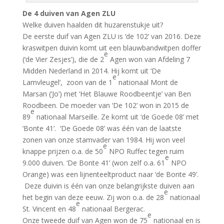
De 4 duiven van Agen ZLU
Welke duiven haalden dit huzarenstukje uit?
De eerste duif van Agen ZLU is ‘de 102’ van 2016. Deze
kraswitpen duivin komt uit een blauwbandwitpen doffer
e
(‘de Vier Zesjes’), die de 2
Agen won van Afdeling 7
Midden Nederland in 2014. Hij komt uit ‘De
e
Lamvleugel’, zoon van de 1
nationaal Mont de
Marsan (‘Jo’) met ‘Het Blauwe Roodbeentje’ van Ben
Roodbeen. De moeder van ‘De 102’ won in 2015 de
e
89
nationaal Marseille. Ze komt uit ‘de Goede 08’ met
‘Bonte 41’. ‘De Goede 08’ was één van de laatste
zonen van onze stamvader van 1984. Hij won veel
e
knappe prijzen o.a. de 50
NPO Ruffec tegen ruim
e
9.000 duiven. ‘De Bonte 41’ (won zelf o.a. 61
NPO
Orange) was een lijnenteeltproduct naar ‘de Bonte 49’.
Deze duivin is één van onze belangrijkste duiven aan
e
het begin van deze eeuw. Zij won o.a. de 28
nationaal
e
St. Vincent en 48
nationaal Bergerac.
e
Onze tweede duif van Agen won de 75
nationaal en is