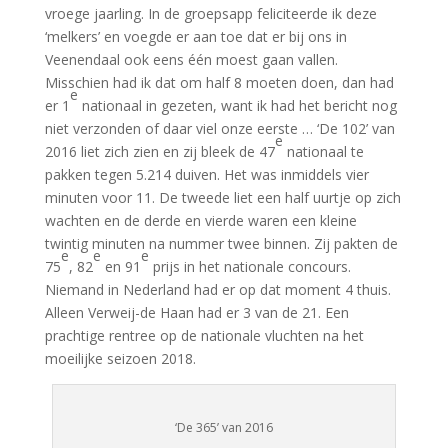
vroege jaarling. In de groepsapp feliciteerde ik deze
‘melkers’ en voegde er aan toe dat er bij ons in
Veenendaal ook eens één moest gaan vallen.
Misschien had ik dat om half 8 moeten doen, dan had
e
er 1
nationaal in gezeten, want ik had het bericht nog
niet verzonden of daar viel onze eerste … ‘De 102’ van
e
2016 liet zich zien en zij bleek de 47
nationaal te
pakken tegen 5.214 duiven. Het was inmiddels vier
minuten voor 11. De tweede liet een half uurtje op zich
wachten en de derde en vierde waren een kleine
twintig minuten na nummer twee binnen. Zij pakten de
e
e
e
75
, 82
en 91
prijs in het nationale concours.
Niemand in Nederland had er op dat moment 4 thuis.
Alleen Verweij-de Haan had er 3 van de 21. Een
prachtige rentree op de nationale vluchten na het
moeilijke seizoen 2018.
‘De 365’ van 2016