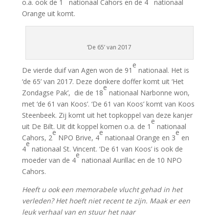
o.a. ook de 1
nationaal Cahors en de 4
nationaal
Orange uit komt.
‘De 65’ van 2017
e
De vierde duif van Agen won de 91
nationaal. Het is
‘de 65’ van 2017. Deze donkere doffer komt uit ‘Het
e
Zondagse Pak’, die de 18
nationaal Narbonne won,
met ‘de 61 van Koos’. ‘De 61 van Koos’ komt van Koos
Steenbeek. Zij komt uit het topkoppel van deze kanjer
e
uit De Bilt. Uit dit koppel komen o.a. de 1
nationaal
e
e
e
Cahors, 2
NPO Brive, 4
nationaal Orange en 3
en
e
4
nationaal St. Vincent. ‘De 61 van Koos’ is ook de
e
moeder van de 4
nationaal Aurillac en de 10 NPO
Cahors.
Heeft u ook een memorabele vlucht gehad in het
verleden? Het hoeft niet recent te zijn. Maak er een
leuk verhaal van en stuur het naar