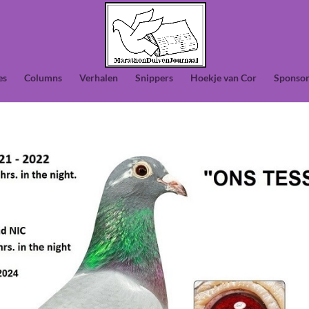
es
Columns
Verhalen
Snippers
Hoekje van Cor
Sponsor