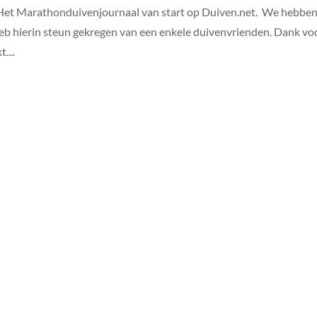
v Het Marathonduivenjournaal van start op Duiven.net. We hebbe
eb hierin steun gekregen van een enkele duivenvrienden. Dank vo
....