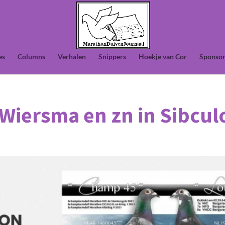
es
Columns
Verhalen
Snippers
Hoekje van Cor
Sponsor
Wiersma en zn in Sibcul