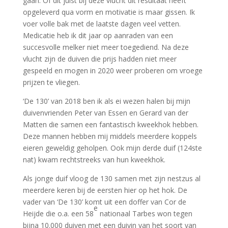
gaan. Of dit juist bij deze vlucht dit resultaat heeft
opgeleverd qua vorm en motivatie is maar gissen. Ik
voer volle bak met de laatste dagen veel vetten.
Medicatie heb ik dit jaar op aanraden van een
succesvolle melker niet meer toegediend. Na deze
vlucht zijn de duiven die prijs hadden niet meer
gespeeld en mogen in 2020 weer proberen om vroege
prijzen te vliegen.
‘De 130’ van 2018 ben ik als ei wezen halen bij mijn
duivenvrienden Peter van Essen en Gerard van der
Matten die samen een fantastisch kweekhok hebben.
Deze mannen hebben mij middels meerdere koppels
eieren geweldig geholpen. Ook mijn derde duif (124ste
nat) kwam rechtstreeks van hun kweekhok.
Als jonge duif vloog de 130 samen met zijn nestzus al
meerdere keren bij de eersten hier op het hok. De
vader van ‘De 130’ komt uit een doffer van Cor de
e
Heijde die o.a. een 58
nationaal Tarbes won tegen
bijna 10.000 duiven met een duivin van het soort van