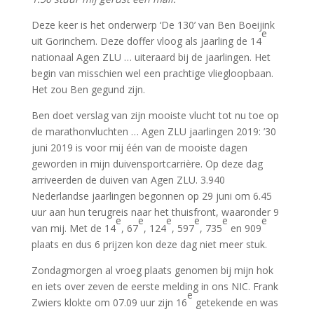
Deze keer is het onderwerp ‘De 130’ van Ben Boeijink
e
uit Gorinchem. Deze doffer vloog als jaarling de 14
nationaal Agen ZLU … uiteraard bij de jaarlingen. Het
begin van misschien wel een prachtige vliegloopbaan.
Het zou Ben gegund zijn.
Ben doet verslag van zijn mooiste vlucht tot nu toe op
de marathonvluchten … Agen ZLU jaarlingen 2019: ’30
juni 2019 is voor mij één van de mooiste dagen
geworden in mijn duivensportcarrière. Op deze dag
arriveerden de duiven van Agen ZLU. 3.940
Nederlandse jaarlingen begonnen op 29 juni om 6.45
uur aan hun terugreis naar het thuisfront, waaronder 9
e
e
e
e
e
e
van mij. Met de 14
, 67
, 124
, 597
, 735
en 909
plaats en dus 6 prijzen kon deze dag niet meer stuk.
Zondagmorgen al vroeg plaats genomen bij mijn hok
en iets over zeven de eerste melding in ons NIC. Frank
e
Zwiers klokte om 07.09 uur zijn 16
getekende en was