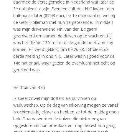
daarmee de eerst gemelde in Nederland wat later de
3e nat bleek te zijn. Eveneens uit ons NIC kwam, een
half uurtje later (07.43 uur), de 1e nationaal en wel bij
de Gebr Holleman met hun 1e getekende. Inmiddels
was mijn duivenvriend Rini van den Bogaard
gearriveerd om samen de duiven op te wachten. Hij
was het die ‘de 130’ recht uit de goede hoek aan zag
komen. Hij werd geklokt om 09.26.38. Dit bleek de
derde melding in ons NIC. Later was hij goed voor de
14e nationaal, waar gezien de overvlucht niet echt op
gerekend was.
Het hok van Ben
Ik speel zowel mijn doffers als duivinnen op
weduwschap. Op de dag van inkorving mogen ze vanaf
‘s ochtends bij elkaar en hebben ze tot de middag open
hok. Daarna worden de duiven die niet meegaan
opgesloten in hun broedbak en mag de rest hun gang