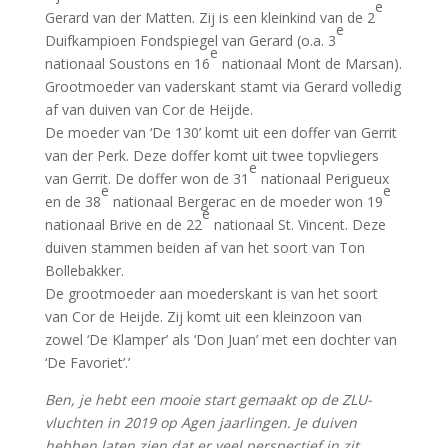
e
Gerard van der Matten. Zij is een kleinkind van de 2
e
Duifkampioen Fondspiegel van Gerard (o.a. 3
e
nationaal Soustons en 16
nationaal Mont de Marsan).
Grootmoeder van vaderskant stamt via Gerard volledig
af van duiven van Cor de Heijde.
De moeder van ‘De 130’ komt uit een doffer van Gerrit
van der Perk. Deze doffer komt uit twee topvliegers
e
van Gerrit. De doffer won de 31
nationaal Perigueux
e
e
en de 38
nationaal Bergerac en de moeder won 19
e
nationaal Brive en de 22
nationaal St. Vincent. Deze
duiven stammen beiden af van het soort van Ton
Bollebakker.
De grootmoeder aan moederskant is van het soort
van Cor de Heijde. Zij komt uit een kleinzoon van
zowel ‘De Klamper’ als ‘Don Juan’ met een dochter van
‘De Favoriet’.’
Ben, je hebt een mooie start gemaakt op de ZLU-
vluchten in 2019 op Agen jaarlingen. Je duiven
hebben laten zien dat er veel perspectief in zit.