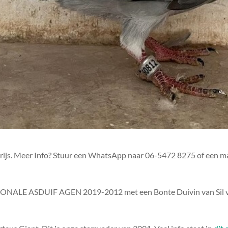
 prijs. Meer Info? Stuur een WhatsApp naar 06-5472 8275 of een ma
TIONALE ASDUIF AGEN 2019-2012 met een Bonte Duivin van Sil van