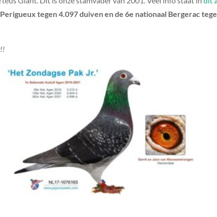
teus Giant. Dit is onze stamvader van 2001. Veel info staat in
dit 
Perigueux tegen 4.097 duiven en de 6e nationaal Bergerac tege
!!