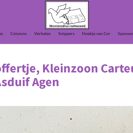
es
Columns
Verhalen
Snippers
Hoekje van Cor
Sponsor
ffertje, Kleinzoon Carte
Asduif Agen