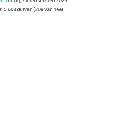
artikel
.
Afgelopen seizoen 2025
n 5.608 duiven (20e van heel