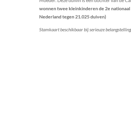
Moeder: Deze duivin is een dochter van de Car
wonnen twee kleinkinderen de 2e nationaal 
Nederland tegen 21.025 duiven)
Stamkaart beschikbaar bij serieuze belangstelling