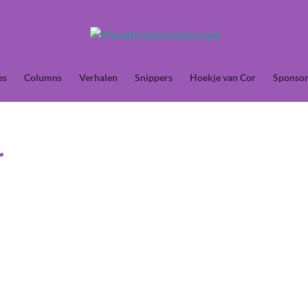
es
Columns
Verhalen
Snippers
Hoekje van Cor
Sponsor
r