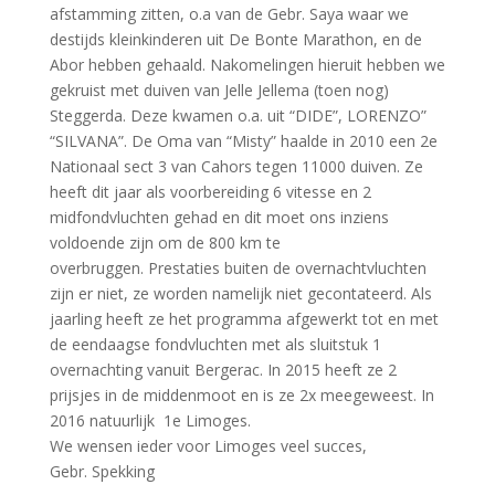
afstamming zitten, o.a van de Gebr. Saya waar we
destijds kleinkinderen uit De Bonte Marathon, en de
Abor hebben gehaald. Nakomelingen hieruit hebben we
gekruist met duiven van Jelle Jellema (toen nog)
Steggerda. Deze kwamen o.a. uit “DIDE”, LORENZO”
“SILVANA”. De Oma van “Misty” haalde in 2010 een 2e
Nationaal sect 3 van Cahors tegen 11000 duiven. Ze
heeft dit jaar als voorbereiding 6 vitesse en 2
midfondvluchten gehad en dit moet ons inziens
voldoende zijn om de 800 km te
overbruggen. Prestaties buiten de overnachtvluchten
zijn er niet, ze worden namelijk niet gecontateerd. Als
jaarling heeft ze het programma afgewerkt tot en met
de eendaagse fondvluchten met als sluitstuk 1
overnachting vanuit Bergerac. In 2015 heeft ze 2
prijsjes in de middenmoot en is ze 2x meegeweest. In
2016 natuurlijk 1e Limoges.
We wensen ieder voor Limoges veel succes,
Gebr. Spekking