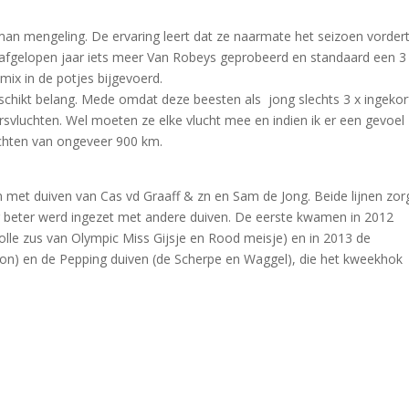
man mengeling. De ervaring leert dat ze naarmate het seizoen vordert
afgelopen jaar iets meer Van Robeys geprobeerd en standaard een 3 
 mix in de potjes bijgevoerd.
eschikt belang. Mede omdat deze beesten als jong slechts 3 x ingekor
svluchten. Wel moeten ze elke vlucht mee en indien ik er een gevoel
chten van ongeveer 900 km.
 met duiven van Cas vd Graaff & zn en Sam de Jong. Beide lijnen zo
aar beter werd ingezet met andere duiven. De eerste kwamen in 2012
olle zus van Olympic Miss Gijsje en Rood meisje) en in 2013 de
Orion) en de Pepping duiven (de Scherpe en Waggel), die het kweekhok