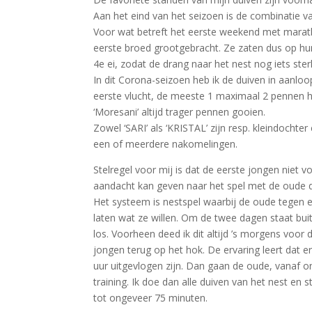
Aan het eind van het seizoen is de combinatie v
Voor wat betreft het eerste weekend met marath
eerste broed grootgebracht. Ze zaten dus op hu
4e ei, zodat de drang naar het nest nog iets ster
In dit Corona-seizoen heb ik de duiven in aanloo
eerste vlucht, de meeste 1 maximaal 2 pennen h
‘Moresani’ altijd trager pennen gooien.
Zowel ‘SARI’ als ‘KRISTAL’ zijn resp. kleindochte
een of meerdere nakomelingen.
Stelregel voor mij is dat de eerste jongen niet
aandacht kan geven naar het spel met de oude d
Het systeem is nestspel waarbij de oude tegen e
laten wat ze willen. Om de twee dagen staat bu
los. Voorheen deed ik dit altijd ’s morgens voo
jongen terug op het hok. De ervaring leert dat e
uur uitgevlogen zijn. Dan gaan de oude, vanaf 
training. Ik doe dan alle duiven van het nest en
tot ongeveer 75 minuten.