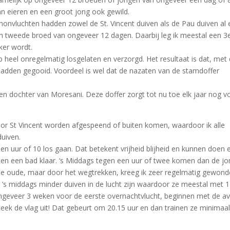
an eieren en een groot jong ook gewild.
onvluchten hadden zowel de St. Vincent duiven als de Pau duiven al
n tweede broed van ongeveer 12 dagen. Daarbij leg ik meestal een 3
ker wordt.
p heel onregelmatig losgelaten en verzorgd. Het resultaat is dat, met
adden gegooid. Voordeel is wel dat de nazaten van de stamdoffer
r en dochter van Moresani. Deze doffer zorgt tot nu toe elk jaar nog v
 voor St Vincent worden afgespeend of buiten komen, waardoor ik alle
uiven.
en uur of 10 los gaan. Dat betekent vrijheid blijheid en kunnen doen 
iten een bad klaar. ‘s Middags tegen een uur of twee komen dan de j
r de oude, maar door het wegtrekken, kreeg ik zeer regelmatig gewond
r ’s middags minder duiven in de lucht zijn waardoor ze meestal met 1
ongeveer 3 weken voor de eerste overnachtvlucht, beginnen met de a
 steek de vlag uit! Dat gebeurt om 20.15 uur en dan trainen ze minimaa