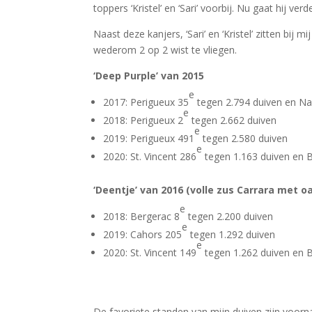
toppers ‘Kristel’ en ‘Sari’ voorbij. Nu gaat hij verd
Naast deze kanjers, ‘Sari’ en ‘Kristel’ zitten bi
wederom 2 op 2 wist te vliegen.
‘Deep Purple’ van 2015
e
2017: Perigueux 35
tegen 2.794 duiven en N
e
2018: Perigueux 2
tegen 2.662 duiven
e
2019: Perigueux 491
tegen 2.580 duiven
e
2020: St. Vincent 286
tegen 1.163 duiven en 
‘Deentje’ van 2016 (volle zus Carrara met o
e
2018: Bergerac 8
tegen 2.200 duiven
e
2019: Cahors 205
tegen 1.292 duiven
e
2020: St. Vincent 149
tegen 1.262 duiven en 
De favoriete standen van mijn duiven zijn voor