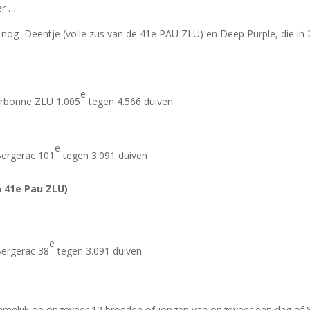
er …
j mij nog Deentje (volle zus van de 41e PAU ZLU) en Deep Purple, die in
e
arbonne ZLU 1.005
tegen 4.566 duiven
e
Bergerac 101
tegen 3.091 duiven
a 41e Pau ZLU)
e
Bergerac 38
tegen 3.091 duiven
namelijk op ongeveer 12 broeden of jongen van ongeveer een dag of 8