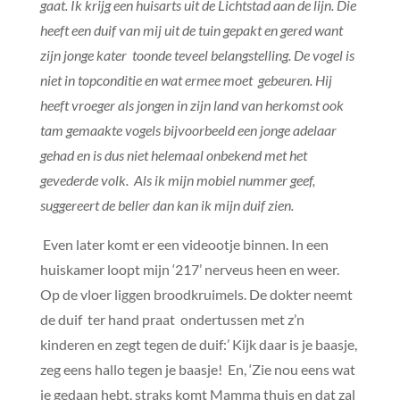
gaat. Ik krijg een huisarts uit de Lichtstad aan de lijn. Die
heeft een duif van mij uit de tuin gepakt en gered want
zijn jonge kater toonde teveel belangstelling. De vogel is
niet in topconditie en wat ermee moet gebeuren. Hij
heeft vroeger als jongen in zijn land van herkomst ook
tam gemaakte vogels bijvoorbeeld een jonge adelaar
gehad en is dus niet helemaal onbekend met het
gevederde volk. Als ik mijn mobiel nummer geef,
suggereert de beller dan kan ik mijn duif zien.
Even later komt er een videootje binnen. In een
huiskamer loopt mijn ‘217’ nerveus heen en weer.
Op de vloer liggen broodkruimels. De dokter neemt
de duif ter hand praat ondertussen met z’n
kinderen en zegt tegen de duif:’ Kijk daar is je baasje,
zeg eens hallo tegen je baasje! En, ‘Zie nou eens wat
je gedaan hebt, straks komt Mamma thuis en dat zal