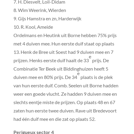
7. H. Diesvelt, Loil-Didam
8. Wim Weerink, Wierden
9. Gijs Hamstra en zn, Harderwijk
10. R. Kool, Ameide
Ordelmans en Heutink uit Borne hebben 75% prijs
met 4 duiven mee. Hun eerste duif staat op plaats
13. Henk de Bree uit Soest had 9 duiven mee en 7
e
prijzen. Henks eerste duif haalt de 33
prijs. De
Combinatie Ter Beek uit Biddinghuizen heeft 5
e
duiven mee en 80% prijs. De 34
plaats is de plek
van hun eerste duif. Comb. Seelen uit Borne hadden
weer een goede vlucht. Ze hadden 9 duiven mee en
slechts eentje miste de prijzen. Op plaats 48 en 67
zaten hun eerste twee duiven. Rave uit Bredevoort
had één duif mee en die zat op plaats 52.
Perigueux sector 4