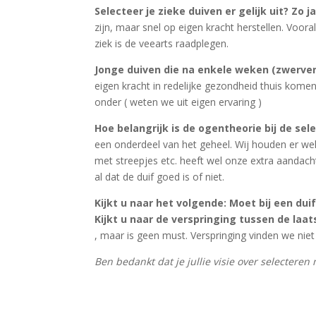
Selecteer je zieke duiven er gelijk uit? Zo
zijn, maar snel op eigen kracht herstellen. Voora
ziek is de veearts raadplegen.
Jonge duiven die na enkele weken (zwerve
eigen kracht in redelijke gezondheid thuis kome
onder ( weten we uit eigen ervaring )
Hoe belangrijk is de ogentheorie bij de se
een onderdeel van het geheel. Wij houden er wel v
met streepjes etc. heeft wel onze extra aandacht.
al dat de duif goed is of niet.
Kijkt u naar het volgende: Moet bij een du
Kijkt u naar de verspringing tussen de la
, maar is geen must. Verspringing vinden we niet 
Ben bedankt dat je jullie visie over selectere