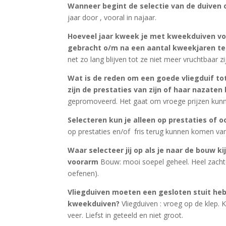
Wanneer begint de selectie van de duiven o
jaar door , vooral in najaar.
Hoeveel jaar kweek je met kweekduiven v
gebracht o/m na een aantal kweekjaren te
net zo lang blijven tot ze niet meer vruchtbaar z
Wat is de reden om een goede vliegduif tot
zijn de prestaties van zijn of haar nazaten
gepromoveerd. Het gaat om vroege prijzen kun
Selecteren kun je alleen op prestaties of o
op prestaties en/of fris terug kunnen komen van 
Waar selecteer jij op als je naar de bouw ki
voorarm
Bouw: mooi soepel geheel. Heel zachte 
oefenen).
Vliegduiven moeten een gesloten stuit hebb
kweekduiven?
Vliegduiven : vroeg op de klep
veer. Liefst in geteeld en niet groot.