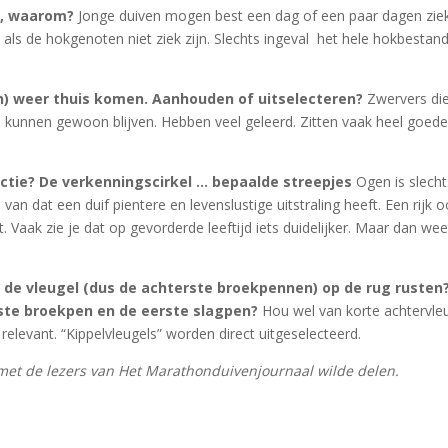
 ja, waarom?
Jonge duiven mogen best een dag of een paar dagen zie
l als de hokgenoten niet ziek zijn. Slechts ingeval het hele hokbestan
n) weer thuis komen. Aanhouden of uitselecteren?
Zwervers di
n kunnen gewoon blijven. Hebben veel geleerd. Zitten vaak heel goed
lectie? De verkenningscirkel … bepaalde streepjes
Ogen is slecht
an dat een duif pientere en levenslustige uitstraling heeft. Een rijk 
 Vaak zie je dat op gevorderde leeftijd iets duidelijker. Maar dan wee
if de vleugel (dus de achterste broekpennen) op de rug rusten
atste broekpen en de eerste slagpen?
Hou wel van korte achtervle
relevant. “Kippelvleugels” worden direct uitgeselecteerd.
n met de lezers van Het Marathonduivenjournaal wilde delen.