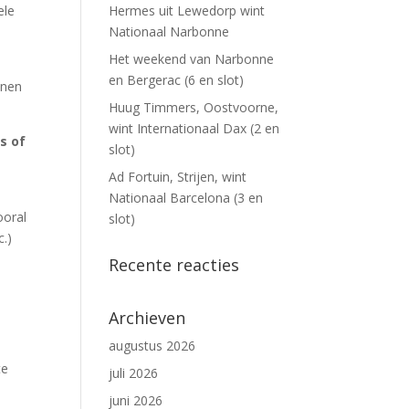
ele
Hermes uit Lewedorp wint
Nationaal Narbonne
Het weekend van Narbonne
n
en Bergerac (6 en slot)
nnen
Huug Timmers, Oostvoorne,
wint Internationaal Dax (2 en
s of
slot)
Ad Fortuin, Strijen, wint
Nationaal Barcelona (3 en
ooral
slot)
c.)
Recente reacties
Archieven
augustus 2026
te
juli 2026
juni 2026