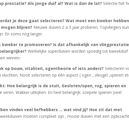
p prestatie? Als jonge duif al? Wat is dan de lat?
Selectie het h
oordat je deze gaat selecteren? Wat moet een kweker hebbe
 mogen blijven?
Nieuwe duiven 2 a 3 jaar proberen. Topvliegers ku
ijn. En soms nog langer.
 kweker te promoveren? Is dat afhankelijk van vliegprestatie
 belangrijker?
Werkelijke superduiven worden spoedig tot kweekduif
nen winnen.
ok op bouw, vitaliteit, ogentheorie of iets anders?
Selecteren v
vluchten. Nooit selecteren op één aspect ( ogen , vleugel ,spieren et
jkt: Hoe belangrijk is de stuit, Gesloten/open, rug, spieren en
veren. Wakker uitkijken. En heel belangrijk: soepele spieren (veel
en vinden veel liefhebbers … wat vind jij? Hoe zit dat met
. Kweekduiven moeten compleet zijn , mooie duiven met een zijdezach