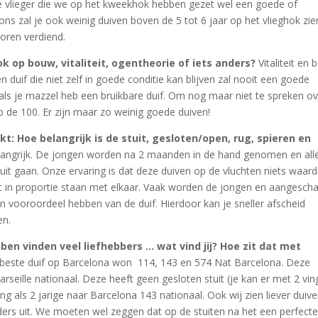
ere vlieger die we op het kweekhok hebben gezet wel een goede of
ons zal je ook weinig duiven boven de 5 tot 6 jaar op het vlieghok zie
oren verdiend.
ok op bouw, vitaliteit, ogentheorie of iets anders?
Vitaliteit en
 duif die niet zelf in goede conditie kan blijven zal nooit een goede
als je mazzel heb een bruikbare duif. Om nog maar niet te spreken o
p de 100. Er zijn maar zo weinig goede duiven!
jkt: Hoe belangrijk is de stuit, gesloten/open, rug, spieren en
elangrijk. De jongen worden na 2 maanden in de hand genomen en all
uit gaan. Onze ervaring is dat deze duiven op de vluchten niets waard 
et in proportie staan met elkaar. Vaak worden de jongen en aangescha
 vooroordeel hebben van de duif. Hierdoor kan je sneller afscheid
en.
en vinden veel liefhebbers … wat vind jij? Hoe zit dat met
e beste duif op Barcelona won 114, 143 en 574 Nat Barcelona. Deze
Marseille nationaal. Deze heeft geen gesloten stuit (je kan er met 2 vin
ng als 2 jarige naar Barcelona 143 nationaal. Ook wij zien liever duiv
ders uit. We moeten wel zeggen dat op de stuiten na het een perfecte