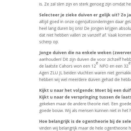
is. Ze zal slim zijn en sterk genoeg zijn omdat 
Selecteer je zieke duiven er gelijk uit? Zo
altijd goed in onze ogen(uitzonderingen daar ge
heel lang duren bij ons! De jongen krijgen abs
dat niet hebben vallen ze vanzelf af. Vaak komen
scherp op.
Jonge duiven die na enkele weken (zwerve
aanhouden! Dit zijn duiven die voor zichzelf heb
e
e
de laatste Cahors won een 12
NPO en een 32
Agen ZLU JL beiden vluchten waren niet gemakkel
hebben wij wel meerdere duiven gehad die heb
Kijkt u naar het volgende: Moet bij een du
Kijkt u naar de verspringing tussen de la
gekeken maar de andere theorie niet. Een goed
goede bouw. Wij als mensen kunnen niet in het h
Hoe belangrijk is de ogentheorie bij de se
vinden wij belangrijk maar de hele ogentheorie