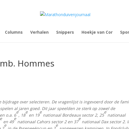
Columns
Verhalen
Snippers
Hoekje van Cor
Spo
Comb. Hommes
e bijdrage over selecteren. De vragenlijst is ingevoerd door de fami
pelen al jaren goed. Dit jaar speelden ze sterk op zowel de
e
e
e
e
en o.a.
6
, 18
en 19
nationaal Bordeaux sector 2, 25
nationaal
e
e
e
en 49
nationaal Cahors sector 2 en 37
nationaal Dax sector 2. 
e
e
e 2
in de Pyreneeëncup en 2
aangewezen kampioen. In Fondclub