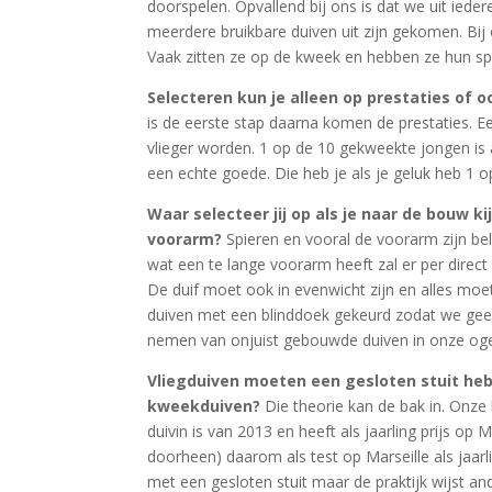
doorspelen. Opvallend bij ons is dat we uit ied
meerdere bruikbare duiven uit zijn gekomen. Bij 
Vaak zitten ze op de kweek en hebben ze hun sp
Selecteren kun je alleen op prestaties of o
is de eerste stap daarna komen de prestaties. Een
vlieger worden. 1 op de 10 gekweekte jongen is 
een echte goede. Die heb je als je geluk heb 1 o
Waar selecteer jij op als je naar de bouw ki
voorarm?
Spieren en vooral de voorarm zijn b
wat een te lange voorarm heeft zal er per direct 
De duif moet ook in evenwicht zijn en alles mo
duiven met een blinddoek gekeurd zodat we geen
nemen van onjuist gebouwde duiven in onze og
Vliegduiven moeten een gesloten stuit hebb
kweekduiven?
Die theorie kan de bak in. Onz
duivin is van 2013 en heeft als jaarling prijs op 
doorheen) daarom als test op Marseille als jaarli
met een gesloten stuit maar de praktijk wijst an