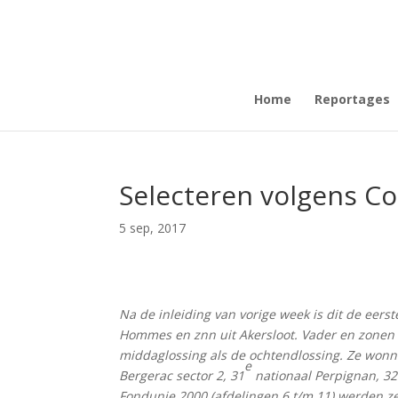
Home
Reportages
Selecteren volgens 
5 sep, 2017
Na de inleiding van vorige week is dit de eerst
Hommes en znn uit Akersloot. Vader en zonen s
middaglossing als de ochtendlossing. Ze wonn
e
Bergerac sector 2, 31
nationaal Perpignan, 32
Fondunie 2000 (afdelingen 6 t/m 11) werden z