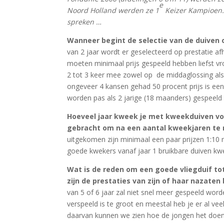
e
Noord Holland werden ze 1
Keizer Kampioen. A
spreken …
Wanneer begint de selectie van de duiven o
van 2 jaar wordt er geselecteerd op prestatie afha
moeten minimaal prijs gespeeld hebben liefst vro
2 tot 3 keer mee zowel op de middaglossing als
ongeveer 4 kansen gehad 50 procent prijs is een 
worden pas als 2 jarige (18 maanders) gespeeld 
Hoeveel jaar kweek je met kweekduiven v
gebracht om na een aantal kweekjaren te
uitgekomen zijn minimaal een paar prijzen 1:10 m
goede kwekers vanaf jaar 1 bruikbare duiven kw
Wat is de reden om een goede vliegduif tot
zijn de prestaties van zijn of haar nazaten
van 5 of 6 jaar zal niet snel meer gespeeld wo
verspeeld is te groot en meestal heb je er al ve
daarvan kunnen we zien hoe de jongen het doen