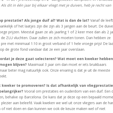
ls dit in één jaar bij elkaar vliegt met je duiven, heb je recht van
p prestatie? Als jonge duif al? Wat is dan de lat?
Vanaf de leeft
nkelijk of het laatjes zijn die zijn als 3 jarigen aan de beurt. De duiv
ege prijzen. Meestal gaan ze als jaarling 1 of 2 keer mee dan als 2 j
 de ZLU vluchten. Daar zullen ze zich moeten tonen. Dan hebben ze
pre met minimaal 1:10 in groot verband of 1 hele vroege prijs! De la
op de grote fond vandaar dat ze een jaar overslaan.
oordat je deze gaat selecteren? Wat moet een kweker hebbe
 mogen blijven?
Maximaal 3 jaar om dan moet er iets bruikbaars
aar beter mag natuurlijk ook. Onze ervaring is dat je uit de meeste
eekt.
 kweker te promoveren? Is dat afhankelijk van vliegprestatie
 belangrijker?
Vooral om prestaties en ouderdom van een duif. Een d
rden, behalve op Barcelona. De kans dat je deze op een bepaald mom
el plezier aan beleefd. Vaak kweken we wel uit onze vliegers aan de ha
 of niet doen en dan kunnen we ook de keuze maken wel of niet