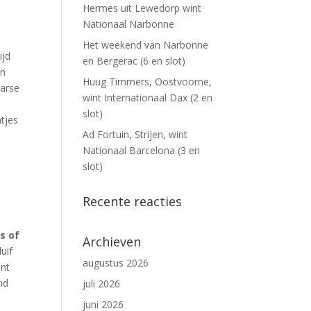
Hermes uit Lewedorp wint
Nationaal Narbonne
Het weekend van Narbonne
ijd
en Bergerac (6 en slot)
en
Huug Timmers, Oostvoorne,
aarse
wint Internationaal Dax (2 en
slot)
atjes
Ad Fortuin, Strijen, wint
Nationaal Barcelona (3 en
n
slot)
Recente reacties
s of
Archieven
uif
augustus 2026
ent
nd
juli 2026
juni 2026