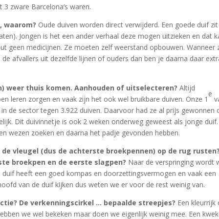
het 3 zware Barcelona’s waren.
 ja, waarom?
Oude duiven worden direct verwijderd. Een goede duif zit
laten). Jongen is het een ander verhaal deze mogen uitzieken en dat 
oluut geen medicijnen. Ze moeten zelf weerstand opbouwen. Wanneer 
 de afvallers uit dezelfde lijnen of ouders dan ben je daarna daar ext
n) weer thuis komen. Aanhouden of uitselecteren?
Altijd
e
ben leren zorgen en vaak zijn het ook wel bruikbare duiven. Onze 1
v
in de sector tegen 3.922 duiven. Daarvoor had ze al prijs gewonnen 
ijk. Dit duivinnetje is ook 2 weken onderweg geweest als jonge duif
ben wezen zoeken en daarna het padje gevonden hebben.
if de vleugel (dus de achterste broekpennen) op de rug rusten
atste broekpen en de eerste slagpen?
Naar de verspringing wordt 
e duif heeft een goed kompas en doorzettingsvermogen en vaak een
oofd van de duif kijken dus weten we er voor de rest weinig van.
lectie? De verkenningscirkel … bepaalde streepjes?
Een kleurrijk
 hebben we wel bekeken maar doen we eigenlijk weinig mee. Een kwek