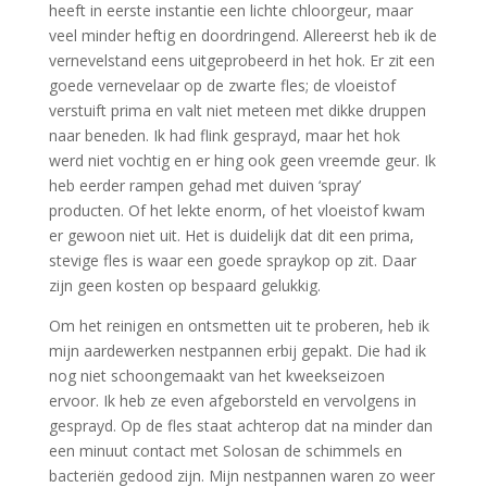
heeft in eerste instantie een lichte chloorgeur, maar
veel minder heftig en doordringend. Allereerst heb ik de
vernevelstand eens uitgeprobeerd in het hok. Er zit een
goede vernevelaar op de zwarte fles; de vloeistof
verstuift prima en valt niet meteen met dikke druppen
naar beneden. Ik had flink gesprayd, maar het hok
werd niet vochtig en er hing ook geen vreemde geur. Ik
heb eerder rampen gehad met duiven ‘spray’
producten. Of het lekte enorm, of het vloeistof kwam
er gewoon niet uit. Het is duidelijk dat dit een prima,
stevige fles is waar een goede spraykop op zit. Daar
zijn geen kosten op bespaard gelukkig.
Om het reinigen en ontsmetten uit te proberen, heb ik
mijn aardewerken nestpannen erbij gepakt. Die had ik
nog niet schoongemaakt van het kweekseizoen
ervoor. Ik heb ze even afgeborsteld en vervolgens in
gesprayd. Op de fles staat achterop dat na minder dan
een minuut contact met Solosan de schimmels en
bacteriën gedood zijn. Mijn nestpannen waren zo weer