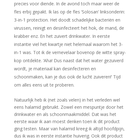
precies voor diende. In de avond toch maar weer de
fles erbij gepakt. Ik las op de fles ‘Solosan’ linksonderin:
3-in-1 protection. Het doodt schadelijke bacteriën en
virussen, reinigt en desinfecteert het hok, de mand, de
krabber enz. En het zuivert drinkwater. In eerste
instantie viel het kwartje niet helemaal waarom het 3-
in-1 was. Tot ik de vernevelaar bovenop de witte spray-
kop ontdekte. ‘Aha! Dus naast dat het water gezuiverd
wordt, je materiaal kan desinfecteren en
schoonmaken, kan je dus ook de lucht zuiveren!’ Tijd
om alles eens uit te proberen.
Natuurlijk heb ik (net zoals velen) in het verleden wel
eens halamid gebruikt. Zowel een mespuntje door het
drinkwater en als schoonmaakmiddel. Dat was het
eerste waar ik aan moest denken toen ik dit product
ging testen. Maar van halamid kreeg ik altijd hoofdpijn,
dus ik was in eerste instantie huiverig. Ook dit product