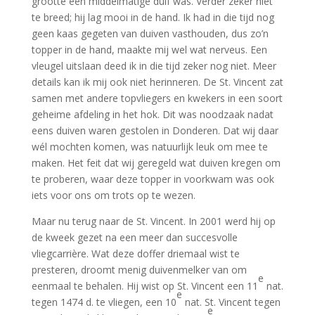
grootte een middelmatige duif was. Verder zeker niet
te breed; hij lag mooi in de hand. Ik had in die tijd nog
geen kaas gegeten van duiven vasthouden, dus zo’n
topper in de hand, maakte mij wel wat nerveus. Een
vleugel uitslaan deed ik in die tijd zeker nog niet. Meer
details kan ik mij ook niet herinneren. De St. Vincent zat
samen met andere topvliegers en kwekers in een soort
geheime afdeling in het hok. Dit was noodzaak nadat
eens duiven waren gestolen in Donderen. Dat wij daar
wél mochten komen, was natuurlijk leuk om mee te
maken. Het feit dat wij geregeld wat duiven kregen om
te proberen, waar deze topper in voorkwam was ook
iets voor ons om trots op te wezen.
Maar nu terug naar de St. Vincent. In 2001 werd hij op
de kweek gezet na een meer dan succesvolle
vliegcarrière. Wat deze doffer driemaal wist te
presteren, droomt menig duivenmelker van om
e
eenmaal te behalen. Hij wist op St. Vincent een 11
nat.
e
tegen 1474 d. te vliegen, een 10
nat. St. Vincent tegen
e