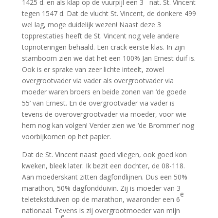
1425 d. en als klap op de vuurpijl een 3
nat. St. Vincent
tegen 1547 d. Dat de vlucht St. Vincent, de donkere 499
wel lag, moge duidelijk wezen! Naast deze 3
topprestaties heeft de St. Vincent nog vele andere
topnoteringen behaald. Een crack eerste klas. In zijn
stamboom zien we dat het een 100% Jan Ernest duif is.
Ook is er sprake van zeer lichte inteelt, zowel
overgrootvader via vader als overgrootvader via
moeder waren broers en beide zonen van ‘de goede
55’ van Ernest. En de overgrootvader via vader is
tevens de overovergrootvader via moeder, voor wie
hem nog kan volgen! Verder zien we ‘de Brommer’ nog
voorbijkomen op het papier.
Dat de St. Vincent naast goed vliegen, ook goed kon
kweken, bleek later. Ik bezit een dochter, de 08-118.
Aan moederskant zitten dagfondlijnen. Dus een 50%
marathon, 50% dagfondduivin. Zij is moeder van 3
e
teletekstduiven op de marathon, waaronder een 6
nationaal. Tevens is zij overgrootmoeder van mijn
e