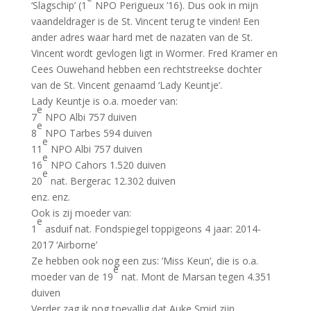
‘Slagschip’ (1
NPO Perigueux ’16). Dus ook in mijn
vaandeldrager is de St. Vincent terug te vinden! Een
ander adres waar hard met de nazaten van de St.
Vincent wordt gevlogen ligt in Wormer. Fred Kramer en
Cees Ouwehand hebben een rechtstreekse dochter
van de St. Vincent genaamd ‘Lady Keuntje’.
Lady Keuntje is o.a. moeder van:
e
7
NPO Albi 757 duiven
e
8
NPO Tarbes 594 duiven
e
11
NPO Albi 757 duiven
e
16
NPO Cahors 1.520 duiven
e
20
nat. Bergerac 12.302 duiven
enz. enz.
Ook is zij moeder van:
e
1
asduif nat. Fondspiegel toppigeons 4 jaar: 2014-
2017 ‘Airborne’
Ze hebben ook nog een zus: ‘Miss Keun’, die is o.a.
e
moeder van de 19
nat. Mont de Marsan tegen 4.351
duiven
Verder zag ik nog toevallig dat Auke Smid zijn