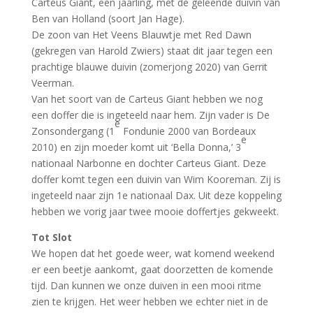
Carteus Giant, een jaarling, met de geleende duivin van
Ben van Holland (soort Jan Hage).
De zoon van Het Veens Blauwtje met Red Dawn
(gekregen van Harold Zwiers) staat dit jaar tegen een
prachtige blauwe duivin (zomerjong 2020) van Gerrit
Veerman.
Van het soort van de Carteus Giant hebben we nog
een doffer die is ingeteeld naar hem. Zijn vader is De
e
Zonsondergang (1
Fondunie 2000 van Bordeaux
e
2010) en zijn moeder komt uit ‘Bella Donna,’ 3
nationaal Narbonne en dochter Carteus Giant. Deze
doffer komt tegen een duivin van Wim Kooreman. Zij is
ingeteeld naar zijn 1e nationaal Dax. Uit deze koppeling
hebben we vorig jaar twee mooie doffertjes gekweekt.
Tot Slot
We hopen dat het goede weer, wat komend weekend
er een beetje aankomt, gaat doorzetten de komende
tijd. Dan kunnen we onze duiven in een mooi ritme
zien te krijgen. Het weer hebben we echter niet in de