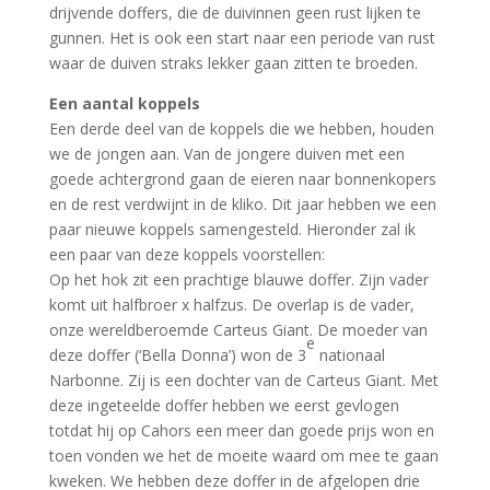
drijvende doffers, die de duivinnen geen rust lijken te
gunnen. Het is ook een start naar een periode van rust
waar de duiven straks lekker gaan zitten te broeden.
Een aantal koppels
Een derde deel van de koppels die we hebben, houden
we de jongen aan. Van de jongere duiven met een
goede achtergrond gaan de eieren naar bonnenkopers
en de rest verdwijnt in de kliko. Dit jaar hebben we een
paar nieuwe koppels samengesteld. Hieronder zal ik
een paar van deze koppels voorstellen:
Op het hok zit een prachtige blauwe doffer. Zijn vader
komt uit halfbroer x halfzus. De overlap is de vader,
onze wereldberoemde Carteus Giant. De moeder van
e
deze doffer (‘Bella Donna’) won de 3
nationaal
Narbonne. Zij is een dochter van de Carteus Giant. Met
deze ingeteelde doffer hebben we eerst gevlogen
totdat hij op Cahors een meer dan goede prijs won en
toen vonden we het de moeite waard om mee te gaan
kweken. We hebben deze doffer in de afgelopen drie