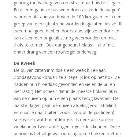
genoeg motivatie geven om strak naar huis te vliegen.
Echt leren gaan ze pas weer doen als ze ‘in de wagen’
naar een afstand van boven de 100 km gaan en in een
groep van een vijfduizend worden losgelaten. Als ze dit
tweemaal goed hebben doorstaan, zijn ze er door en
kan alleen een ongeluk ze nog weerhouden om niet
thuis te komen. Ook dat gebeurt helaas … al of niet
onder drang van een roofvogel onderweg.
De Kweek
De duiven zitten inmiddels een week bij elkaar.
Zondagavond konden ze al tegelijk los op het hok. Ze
hadden hun broedbak gevonden en vielen de buren
niet lastig. Het scheelt dat in de meeste hokken 60%
van de duiven op hun eigen plaats terug kwamen. De
laatste dagen gaan de duiven afdeling voor afdeling
een uurtje naar buiten, zodat (vooral de jaarlingen)
snel weten wat hun afdeling is. Ik denk dat komend
weekend er twee afdelingen tegelijk los kunnen. Deze
periode is het altijd wat onrustig op de hokken met de