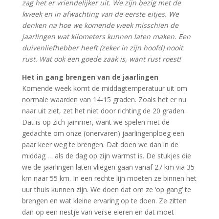
zag het er vriendelijker uit. We zijn bezig met de
kweek en in afwachting van de eerste eitjes. We
denken na hoe we komende week misschien de
jaarlingen wat kilometers kunnen laten maken. Een
duivenliefhebber heeft (zeker in zijn hoofd) nooit
rust. Wat ook een goede zaak is, want rust roest!
Het in gang brengen van de jaarlingen
Komende week komt de middagtemperatuur uit om
normale waarden van 14-15 graden. Zoals het er nu
naar uit ziet, zet het niet door richting de 20 graden.
Dat is op zich jammer, want we spelen met de
gedachte om onze (onervaren) jaarlingenploeg een
paar keer weg te brengen. Dat doen we dan in de
middag … als de dag op zijn warmst is. De stukjes die
we de jaarlingen laten vliegen gaan vanaf 27 km via 35
km naar 55 km. In een rechte lijn moeten ze binnen het
uur thuis kunnen zijn. We doen dat om ze ‘op gang’ te
brengen en wat kleine ervaring op te doen. Ze zitten
dan op een nestje van verse eieren en dat moet