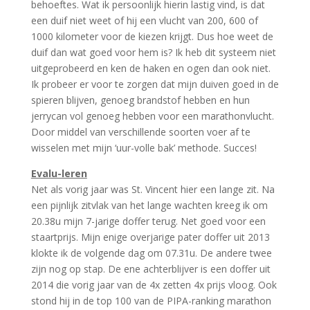
behoeftes. Wat ik persoonlijk hierin lastig vind, is dat
een duif niet weet of hij een vlucht van 200, 600 of
1000 kilometer voor de kiezen krijgt. Dus hoe weet de
duif dan wat goed voor hem is? Ik heb dit systeem niet
uitgeprobeerd en ken de haken en ogen dan ook niet.
Ik probeer er voor te zorgen dat mijn duiven goed in de
spieren blijven, genoeg brandstof hebben en hun
jerrycan vol genoeg hebben voor een marathonvlucht.
Door middel van verschillende soorten voer af te
wisselen met mijn ‘uur-volle bak’ methode. Succes!
Evalu-leren
Net als vorig jaar was St. Vincent hier een lange zit. Na
een pijnlijk zitvlak van het lange wachten kreeg ik om
20.38u mijn 7-jarige doffer terug. Net goed voor een
staartprijs. Mijn enige overjarige pater doffer uit 2013
klokte ik de volgende dag om 07.31u. De andere twee
zijn nog op stap. De ene achterblijver is een doffer uit
2014 die vorig jaar van de 4x zetten 4x prijs vloog. Ook
stond hij in de top 100 van de PIPA-ranking marathon