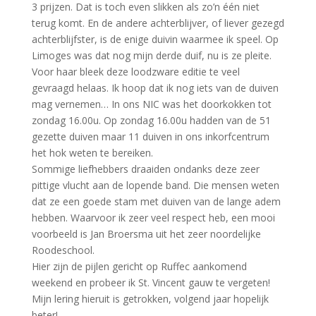
3 prijzen. Dat is toch even slikken als zo’n één niet
terug komt. En de andere achterblijver, of liever gezegd
achterblijfster, is de enige duivin waarmee ik speel. Op
Limoges was dat nog mijn derde duif, nu is ze pleite.
Voor haar bleek deze loodzware editie te veel
gevraagd helaas. Ik hoop dat ik nog iets van de duiven
mag vernemen… In ons NIC was het doorkokken tot
zondag 16.00u. Op zondag 16.00u hadden van de 51
gezette duiven maar 11 duiven in ons inkorfcentrum
het hok weten te bereiken.
Sommige liefhebbers draaiden ondanks deze zeer
pittige vlucht aan de lopende band. Die mensen weten
dat ze een goede stam met duiven van de lange adem
hebben. Waarvoor ik zeer veel respect heb, een mooi
voorbeeld is Jan Broersma uit het zeer noordelijke
Roodeschool.
Hier zijn de pijlen gericht op Ruffec aankomend
weekend en probeer ik St. Vincent gauw te vergeten!
Mijn lering hieruit is getrokken, volgend jaar hopelijk
beter!