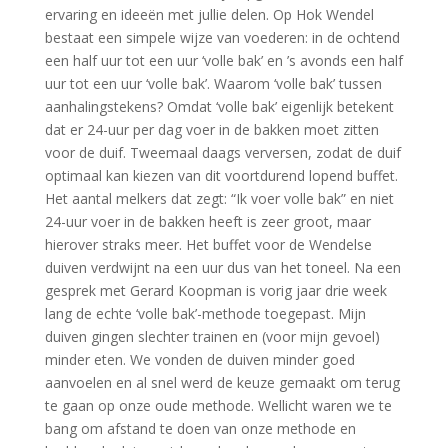
ervaring en ideeën met jullie delen. Op Hok Wendel
bestaat een simpele wijze van voederen: in de ochtend
een half uur tot een uur ‘volle bak’ en ’s avonds een half
uur tot een uur ‘volle bak’. Waarom ‘volle bak’ tussen
aanhalingstekens? Omdat ‘volle bak’ eigenlijk betekent
dat er 24-uur per dag voer in de bakken moet zitten
voor de duif. Tweemaal daags verversen, zodat de duif
optimaal kan kiezen van dit voortdurend lopend buffet.
Het aantal melkers dat zegt: “Ik voer volle bak” en niet
24-uur voer in de bakken heeft is zeer groot, maar
hierover straks meer. Het buffet voor de Wendelse
duiven verdwijnt na een uur dus van het toneel. Na een
gesprek met Gerard Koopman is vorig jaar drie week
lang de echte ‘volle bak’-methode toegepast. Mijn
duiven gingen slechter trainen en (voor mijn gevoel)
minder eten. We vonden de duiven minder goed
aanvoelen en al snel werd de keuze gemaakt om terug
te gaan op onze oude methode. Wellicht waren we te
bang om afstand te doen van onze methode en