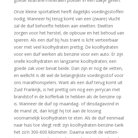
goede vitamine-mineralen poeder in een bakje geven.
Onze kleine sportatleet heeft dagelijks voedingsstoffen
nodig. Wanneer hij terug komt van een (zware) vlucht
zal de duif behoefte hebben aan eiwitten. Eiwitten
zorgen voor het herstel, de opbouw en het behoud van
spieren. Als een duif bij huis traint is licht verteerbaar
voer met veel koolhydraten prettig. De koolhydraten
voor een duif werken als benzine voor een auto. Er zijn
snelle koolhydraten en langzame koolhydraten; een
goede zak voer bevat beide. Dan zijn er nog de vetten,
en wellicht is dit wel de belangrijkste voedingsstof voor
ons marathonspelers. Want als een duif terug komt uit
Zuid Frankrijk, is het prettig om nog een jerrycan met
brandstof in de kofferbak te hebben als de benzine op
is. Wanneer de duif op maandag- of dinsdagavond in
de mand zit, dan krijgt hij tot aan de lossing
voornamelijk koolhydraten te eten. Als de duif eenmaal
naar huis toe vliegt redt zijn koolhydraten-benzine-tank
het zo’n 300-600 kilometer. Daarna wordt de vetten-