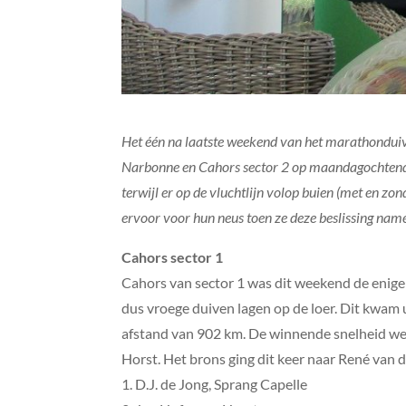
Het één na laatste weekend van het marathonduiv
Narbonne en Cahors sector 2 op maandagochtend e
terwijl er op de vluchtlijn volop buien (met en z
ervoor voor hun neus toen ze deze beslissing nam
Cahors sector 1
Cahors van sector 1 was dit weekend de enige
dus vroege duiven lagen op de loer. Dit kwam u
afstand van 902 km. De winnende snelheid w
Horst. Het brons ging dit keer naar René van 
1. D.J. de Jong, Sprang Capelle