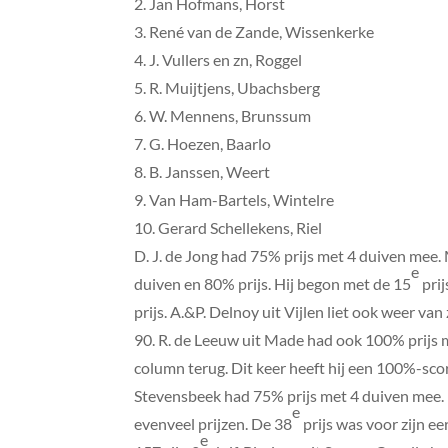
2. Jan Hofmans, Horst
3. René van de Zande, Wissenkerke
4. J. Vullers en zn, Roggel
5. R. Muijtjens, Ubachsberg
6. W. Mennens, Brunssum
7. G. Hoezen, Baarlo
8. B. Janssen, Weert
9. Van Ham-Bartels, Wintelre
10. Gerard Schellekens, Riel
D. J. de Jong had 75% prijs met 4 duiven mee.
e
duiven en 80% prijs. Hij begon met de 15
prij
prijs. A.&P. Delnoy uit Vijlen liet ook weer v
90. R. de Leeuw uit Made had ook 100% prijs m
column terug. Dit keer heeft hij een 100%-sco
Stevensbeek had 75% prijs met 4 duiven mee.
e
evenveel prijzen. De 38
prijs was voor zijn ee
e