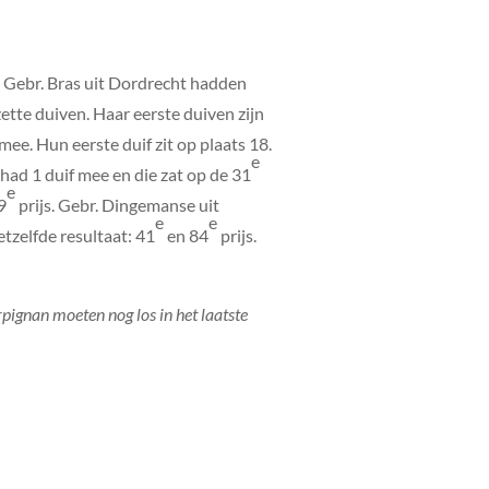
. Gebr. Bras uit Dordrecht hadden
ette duiven. Haar eerste duiven zijn
ee. Hun eerste duif zit op plaats 18.
e
had 1 duif mee en die zat op de 31
e
9
prijs. Gebr. Dingemanse uit
e
e
tzelfde resultaat: 41
en 84
prijs.
pignan moeten nog los in het laatste