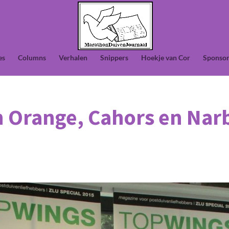
es
Columns
Verhalen
Snippers
Hoekje van Cor
Sponsor
 Orange, Cahors en Narb