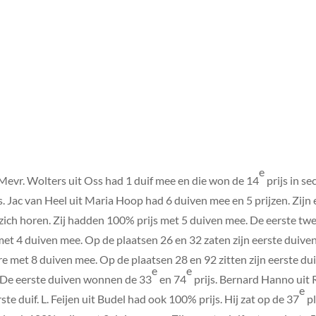
e
 Mevr. Wolters uit Oss had 1 duif mee en die won de 14
prijs in se
s. Jac van Heel uit Maria Hoop had 6 duiven mee en 5 prijzen. Zij
an zich horen. Zij hadden 100% prijs met 5 duiven mee. De eerste t
et 4 duiven mee. Op de plaatsen 26 en 32 zaten zijn eerste duive
re met 8 duiven mee. Op de plaatsen 28 en 92 zitten zijn eerste d
e
e
 De eerste duiven wonnen de 33
en 74
prijs. Bernard Hanno uit
e
rste duif. L. Feijen uit Budel had ook 100% prijs. Hij zat op de 37
pl