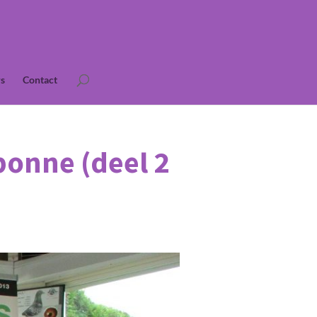
s
Contact
onne (deel 2