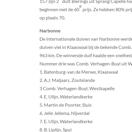
157 zijn 2
duif. Bierings uit Sprang Capelle h
e
beginnen met de 60
prijs. Ze hebben 80% pri
op plaats 70.
Narbonne
De internationale duiven van Narbonne werde
duiven viel in Klaaswaal bij de bekende Com
963 km. De winnende duif haalde een snelhei
Nummer drie was Comb. Verhagen-Buyl uit We
1. Batenburg-van de Merwe, Klaaswaal
2. A.J. Maljaars, Zoutelande
3 Comb. Verhagen-Buyl, Westkapelle
4. E. Ulijn, Waterlandkerke
5. Martin de Poorter, Sluis
6. Jelle Jellema, Nijverdal
7. E. Ulijn, Waterlandkerke
8. B. Liplijn, Spui