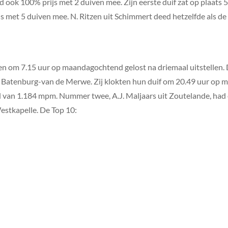
ad ook 100% prijs met 2 duiven mee. Zijn eerste duif zat op plaats 
js met 5 duiven mee. N. Ritzen uit Schimmert deed hetzelfde als d
n om 7.15 uur op maandagochtend gelost na driemaal uitstellen. 
b. Batenburg-van de Merwe. Zij klokten hun duif om 20.49 uur op
d van 1.184 mpm. Nummer twee, A.J. Maljaars uit Zoutelande, had
stkapelle. De Top 10: