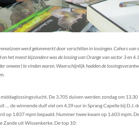
enseizoen werd gekenmerkt door verschillen in lossingen. Cahors van 
n het meest bijzondere was de lossing van Orange van sector 3 en 4.
onder onweer) te vinden waren. Waarschijnlijk hadden de lossingsverant
en.
 middaglossingsvlucht. De 3.705 duiven werden zondag om 13.30 u
it … de winnende duif viel om 4.39 uur in Sprang Capelle bij D.J.
erd op 1.837 mpm bepaald. Nummer twee kwam op 1.603 mpm. Dez
de Zande uit Wissenkerke. De top 10: