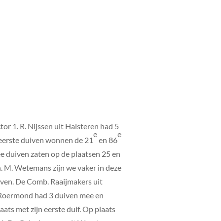
ctor 1. R. Nijssen uit Halsteren had 5
e
e
n eerste duiven wonnen de 21
en 86
wee duiven zaten op de plaatsen 25 en
n. M. Wetemans zijn we vaker in deze
uiven. De Comb. Raaijmakers uit
 Roermond had 3 duiven mee en
aats met zijn eerste duif. Op plaats