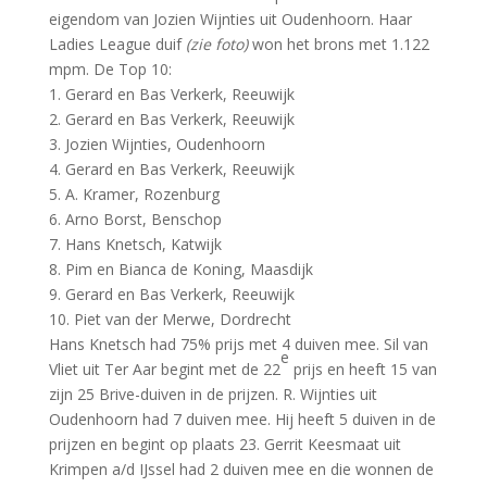
eigendom van Jozien Wijnties uit Oudenhoorn. Haar
Ladies League duif
(zie foto)
won het brons met 1.122
mpm. De Top 10:
1. Gerard en Bas Verkerk, Reeuwijk
2. Gerard en Bas Verkerk, Reeuwijk
3. Jozien Wijnties, Oudenhoorn
4. Gerard en Bas Verkerk, Reeuwijk
5. A. Kramer, Rozenburg
6. Arno Borst, Benschop
7. Hans Knetsch, Katwijk
8. Pim en Bianca de Koning, Maasdijk
9. Gerard en Bas Verkerk, Reeuwijk
10. Piet van der Merwe, Dordrecht
Hans Knetsch had 75% prijs met 4 duiven mee. Sil van
e
Vliet uit Ter Aar begint met de 22
prijs en heeft 15 van
zijn 25 Brive-duiven in de prijzen. R. Wijnties uit
Oudenhoorn had 7 duiven mee. Hij heeft 5 duiven in de
prijzen en begint op plaats 23. Gerrit Keesmaat uit
Krimpen a/d IJssel had 2 duiven mee en die wonnen de